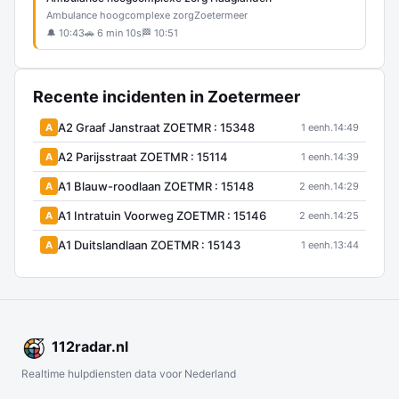
Ambulance hoogcomplexe zorg
Zoetermeer
🔔 10:43
🚗 6 min 10s
🏁 10:51
Recente incidenten in Zoetermeer
A2 Graaf Janstraat ZOETMR : 15348
A
1 eenh.
14:49
A2 Parijsstraat ZOETMR : 15114
A
1 eenh.
14:39
A1 Blauw-roodlaan ZOETMR : 15148
A
2 eenh.
14:29
A1 Intratuin Voorweg ZOETMR : 15146
A
2 eenh.
14:25
A1 Duitslandlaan ZOETMR : 15143
A
1 eenh.
13:44
112
radar
.nl
Realtime hulpdiensten data voor Nederland