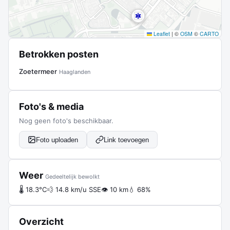
Leaflet
|
©
OSM
©
CARTO
Betrokken posten
Zoetermeer
Haaglanden
Foto's & media
Nog geen foto's beschikbaar.
Foto uploaden
Link toevoegen
Weer
Gedeeltelijk bewolkt
🌡 18.3°C
💨 14.8 km/u SSE
👁 10 km
💧 68%
Overzicht