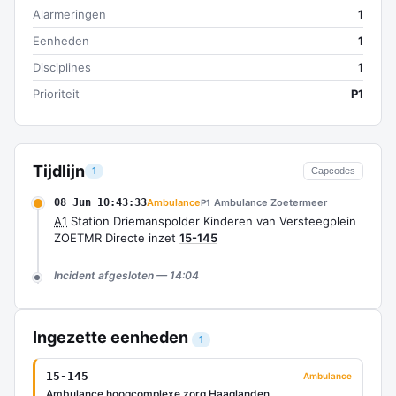
Alarmeringen
1
Eenheden
1
Disciplines
1
Prioriteit
P1
Tijdlijn
1
Capcodes
08 Jun 10:43:33
Ambulance
Ambulance Zoetermeer
P1
A1
Station Driemanspolder Kinderen van Versteegplein
ZOETMR Directe inzet
15-145
Incident afgesloten — 14:04
Ingezette eenheden
1
15-145
Ambulance
Ambulance hoogcomplexe zorg Haaglanden