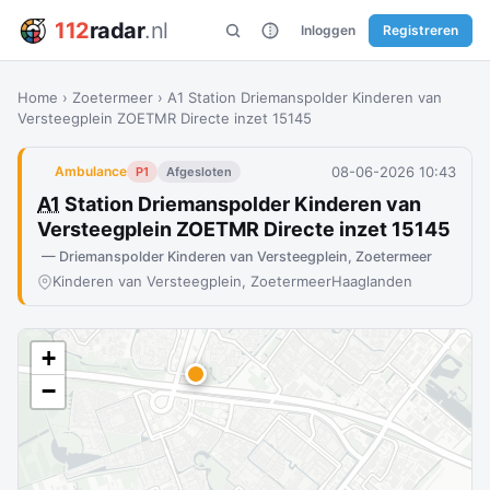
112
radar
.nl
Inloggen
Registreren
Home
›
Zoetermeer
›
A1 Station Driemanspolder Kinderen van
Versteegplein ZOETMR Directe inzet 15145
08-06-2026 10:43
Ambulance
P1
Afgesloten
A1
Station Driemanspolder Kinderen van
Versteegplein ZOETMR Directe inzet 15145
— Driemanspolder Kinderen van Versteegplein, Zoetermeer
Kinderen van Versteegplein, Zoetermeer
Haaglanden
+
−