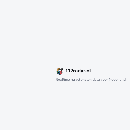
112
radar
.nl
Realtime hulpdiensten data voor Nederland