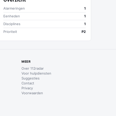
Alarmeringen
1
Eenheden
1
Disciplines
1
Prioriteit
P2
MEER
Over 112radar
Voor hulpdiensten
Suggesties
Contact
Privacy
Voorwaarden