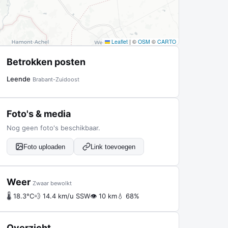
Leaflet
|
©
OSM
©
CARTO
Betrokken posten
Leende
Brabant-Zuidoost
Foto's & media
Nog geen foto's beschikbaar.
Foto uploaden
Link toevoegen
Weer
Zwaar bewolkt
🌡 18.3°C
💨 14.4 km/u SSW
👁 10 km
💧 68%
Overzicht