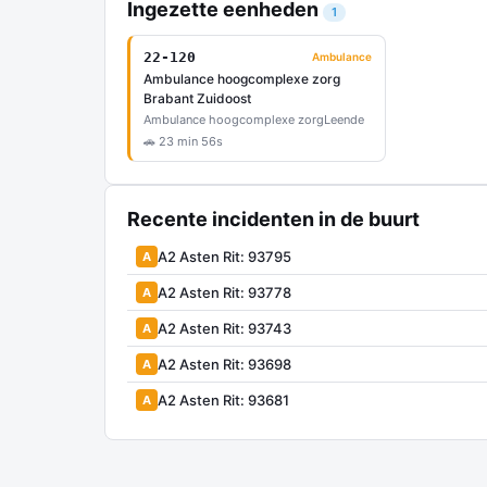
Ingezette eenheden
1
22-120
Ambulance
Ambulance hoogcomplexe zorg
Brabant Zuidoost
Ambulance hoogcomplexe zorg
Leende
🚗 23 min 56s
Recente incidenten in de buurt
A2 Asten Rit: 93795
A
A2 Asten Rit: 93778
A
A2 Asten Rit: 93743
A
A2 Asten Rit: 93698
A
A2 Asten Rit: 93681
A