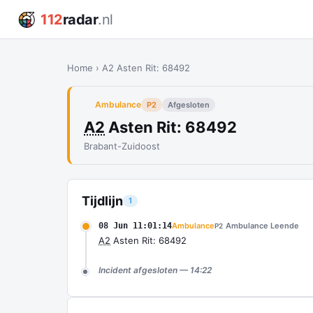
112
radar
.nl
Home
›
A2 Asten Rit: 68492
Ambulance
P2
Afgesloten
A2
Asten Rit: 68492
Brabant-Zuidoost
Tijdlijn
1
08 Jun 11:01:14
Ambulance
Ambulance Leende
P2
A2
Asten Rit: 68492
Incident afgesloten — 14:22