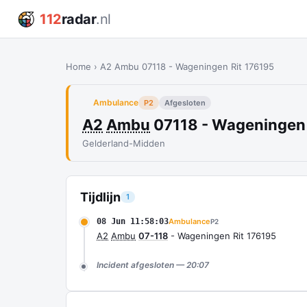
112
radar
.nl
Home
›
A2 Ambu 07118 - Wageningen Rit 176195
Ambulance
P2
Afgesloten
A2
Ambu
07118 - Wageningen 
Gelderland-Midden
Tijdlijn
1
08 Jun 11:58:03
Ambulance
P2
A2
Ambu
07-118
- Wageningen Rit 176195
Incident afgesloten — 20:07