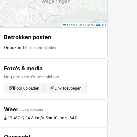
Leaflet
|
©
OSM
©
CARTO
Betrokken posten
Onbekend
Gelderland-Midden
Foto's & media
Nog geen foto's beschikbaar.
Foto uploaden
Link toevoegen
Weer
Zwaar bewolkt
🌡 19.4°C
💨 14.8 km/u S
👁 10 km
💧 64%
Overzicht