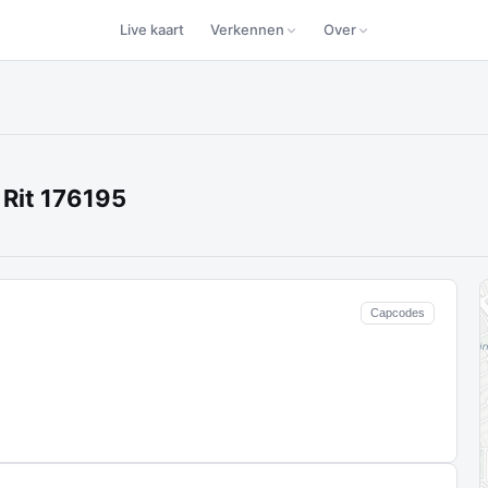
Live kaart
Verkennen
Over
Rit 176195
Capcodes