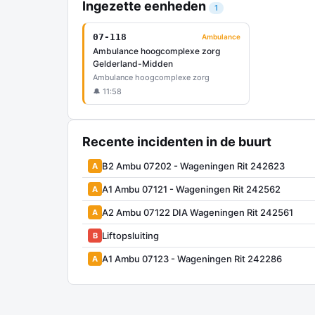
Ingezette eenheden
1
07-118
Ambulance
Ambulance hoogcomplexe zorg
Gelderland-Midden
Ambulance hoogcomplexe zorg
🔔 11:58
Recente incidenten in de buurt
B2 Ambu 07202 - Wageningen Rit 242623
A
A1 Ambu 07121 - Wageningen Rit 242562
A
A2 Ambu 07122 DIA Wageningen Rit 242561
A
Liftopsluiting
B
A1 Ambu 07123 - Wageningen Rit 242286
A