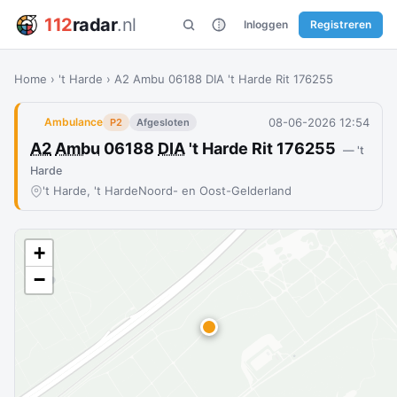
112
radar
.nl
Inloggen
Registreren
Home
›
't Harde
›
A2 Ambu 06188 DIA 't Harde Rit 176255
08-06-2026 12:54
Ambulance
P2
Afgesloten
A2
Ambu
06188
DIA
't Harde Rit 176255
— 't
Harde
't Harde, 't Harde
Noord- en Oost-Gelderland
+
−