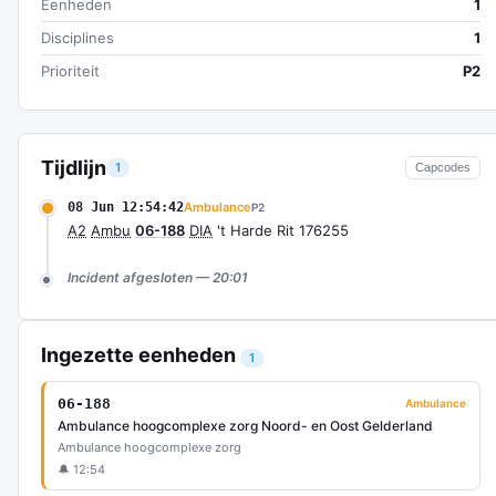
Eenheden
1
Disciplines
1
Prioriteit
P2
Tijdlijn
1
Capcodes
08 Jun 12:54:42
Ambulance
P2
A2
Ambu
06-188
DIA
't Harde Rit 176255
Incident afgesloten — 20:01
Ingezette eenheden
1
06-188
Ambulance
Ambulance hoogcomplexe zorg Noord- en Oost Gelderland
Ambulance hoogcomplexe zorg
🔔 12:54