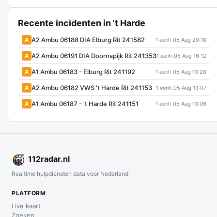
Recente incidenten in 't Harde
A2 Ambu 06188 DIA Elburg Rit 241582
A
1 eenh.
05 Aug 20:18
A2 Ambu 06191 DIA Doornspijk Rit 241353
A
1 eenh.
05 Aug 16:12
A1 Ambu 06183 - Elburg Rit 241192
A
1 eenh.
05 Aug 13:28
A2 Ambu 06182 VWS 't Harde Rit 241153
A
1 eenh.
05 Aug 13:07
A1 Ambu 06187 - 't Harde Rit 241151
A
1 eenh.
05 Aug 13:06
112
radar
.nl
Realtime hulpdiensten data voor Nederland
PLATFORM
Live kaart
Zoeken