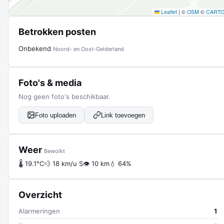
Leaflet
|
©
OSM
©
CART
Betrokken posten
Onbekend
Noord- en Oost-Gelderland
Foto's & media
Nog geen foto's beschikbaar.
Foto uploaden
Link toevoegen
Weer
Bewolkt
🌡 19.1°C
💨 18 km/u S
👁 10 km
💧 64%
Overzicht
Alarmeringen
1