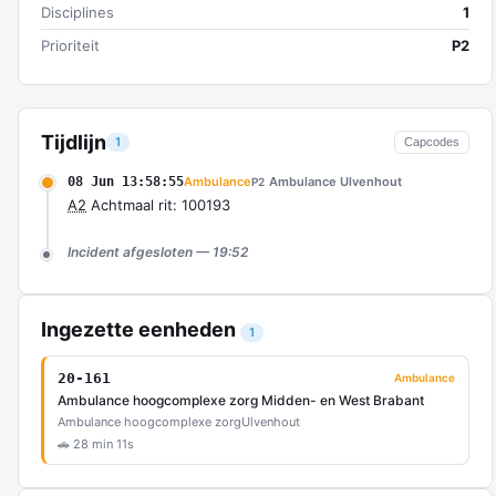
Disciplines
1
Prioriteit
P2
Tijdlijn
1
Capcodes
08 Jun 13:58:55
Ambulance
Ambulance Ulvenhout
P2
A2
Achtmaal rit: 100193
Incident afgesloten — 19:52
Ingezette eenheden
1
20-161
Ambulance
Ambulance hoogcomplexe zorg Midden- en West Brabant
Ambulance hoogcomplexe zorg
Ulvenhout
🚗 28 min 11s