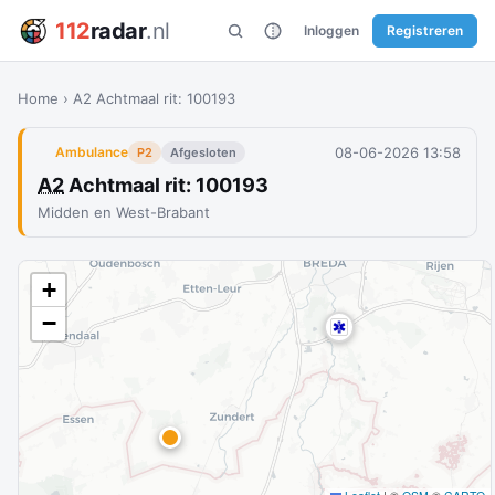
112
radar
.nl
Inloggen
Registreren
Home
›
A2 Achtmaal rit: 100193
08-06-2026 13:58
Ambulance
P2
Afgesloten
A2
Achtmaal rit: 100193
Midden en West-Brabant
+
−