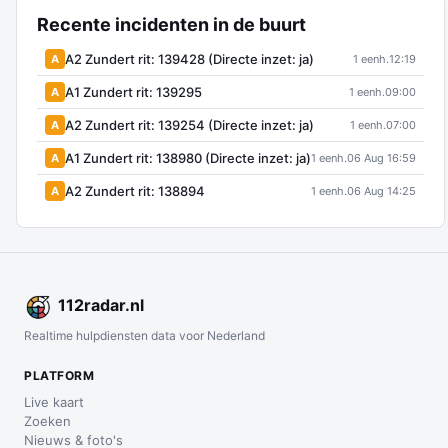
Recente incidenten in de buurt
A2 Zundert rit: 139428 (Directe inzet: ja)
A
1 eenh.
12:19
A1 Zundert rit: 139295
A
1 eenh.
09:00
A2 Zundert rit: 139254 (Directe inzet: ja)
A
1 eenh.
07:00
A1 Zundert rit: 138980 (Directe inzet: ja)
A
1 eenh.
06 Aug 16:59
A2 Zundert rit: 138894
A
1 eenh.
06 Aug 14:25
112
radar
.nl
Realtime hulpdiensten data voor Nederland
PLATFORM
Live kaart
Zoeken
Nieuws & foto's