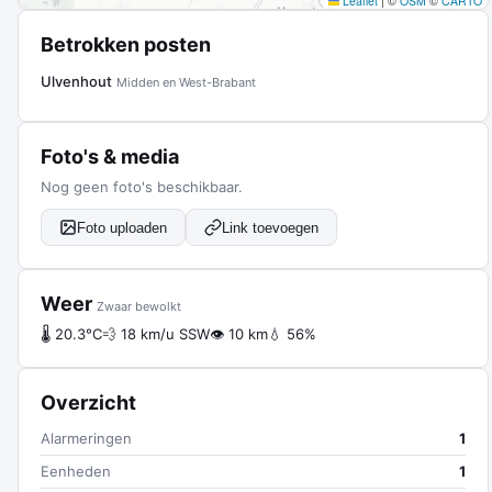
Leaflet
|
©
OSM
©
CARTO
Betrokken posten
Ulvenhout
Midden en West-Brabant
Foto's & media
Nog geen foto's beschikbaar.
Foto uploaden
Link toevoegen
Weer
Zwaar bewolkt
🌡 20.3°C
💨 18 km/u SSW
👁 10 km
💧 56%
Overzicht
Alarmeringen
1
Eenheden
1