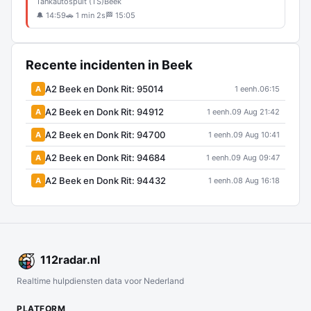
Tankautospuit (TS)
Beek
🔔 14:59
🚗 1 min 2s
🏁 15:05
Recente incidenten in Beek
A2 Beek en Donk Rit: 95014
A
1 eenh.
06:15
A2 Beek en Donk Rit: 94912
A
1 eenh.
09 Aug 21:42
A2 Beek en Donk Rit: 94700
A
1 eenh.
09 Aug 10:41
A2 Beek en Donk Rit: 94684
A
1 eenh.
09 Aug 09:47
A2 Beek en Donk Rit: 94432
A
1 eenh.
08 Aug 16:18
112
radar
.nl
Realtime hulpdiensten data voor Nederland
PLATFORM