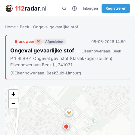
112
radar
.nl
Inloggen
Registreren
Home
›
Beek
›
Ongeval gevaarlijke stof
08-06-2026 14:59
Brandweer
P1
Afgesloten
Ongeval gevaarlijke stof
— Eisenhowerlaan, Beek
P 1 BLB-01 Ongeval gev. stof (Gaslekkage) (buiten)
Eisenhowerlaan Beek
LI
241031
Eisenhowerlaan, Beek
Zuid-Limburg
+
−