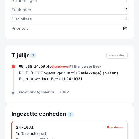
Alarmeringen
1
Eenheden
1
Disciplines
1
Prioriteit
P1
Tijdlijn
1
Capcodes
08 Jun 14:59:46
Brandweer
Brandweer Beek
P1
P 1 BLB-01 Ongeval gev. stof (Gaslekkage) (buiten)
Eisenhowerlaan Beek
LI
24-1031
Incident afgesloten — 19:17
Ingezette eenheden
1
24-1031
Brandweer
1e Tankautospuit