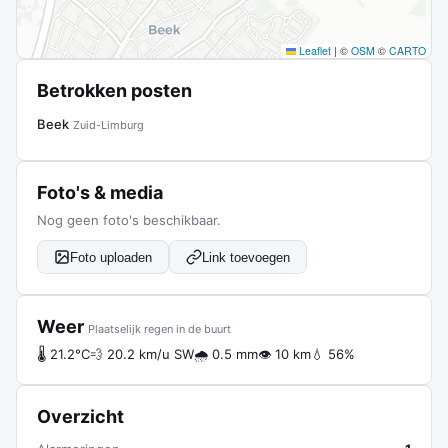
Leaflet
|
©
OSM
©
CARTO
Betrokken posten
Beek
Zuid-Limburg
Foto's & media
Nog geen foto's beschikbaar.
Foto uploaden
Link toevoegen
Weer
Plaatselijk regen in de buurt
🌡 21.2°C
💨 20.2 km/u SW
🌧 0.5 mm
👁 10 km
💧 56%
Overzicht