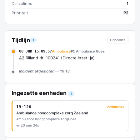
Disciplines
1
Prioriteit
P2
Tijdlijn
1
Capcodes
08 Jun 15:09:57
Ambulance
Ambulance Goes
P2
A2
Rilland rit: 100241 (Directe inzet: ja)
Incident afgesloten — 19:13
Ingezette eenheden
1
19-126
Ambulance
Ambulance hoogcomplexe zorg Zeeland
Ambulance hoogcomplexe zorg
Goes
🚗 20 min 34s