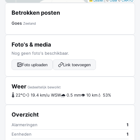
Leaflet
|
©
OSM
©
CARTO
Betrokken posten
Goes
Zeeland
Foto's & media
Nog geen foto's beschikbaar.
Foto uploaden
Link toevoegen
Weer
Gedeeltelijk bewolkt
🌡 22°C
💨 19.4 km/u WSW
🌧 0.5 mm
👁 10 km
💧 53%
Overzicht
Alarmeringen
1
Eenheden
1