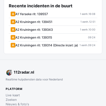
Recente incidenten in de buurt
A1 Yerseke rit: 139557
A
1 eenh.
16:08
A2 Kruiningen rit: 139451
A
1 eenh.
12:51
A2 Kruiningen rit: 139343
A
1 eenh.
10:00
A2 Kruiningen rit: 139315
A
09:24
A2 Kruiningen rit: 139314 (Directe inzet: ja)
A
1 eenh.
09:24
112
radar
.nl
Realtime hulpdiensten data voor Nederland
PLATFORM
Live kaart
Zoeken
Nieuws & foto's