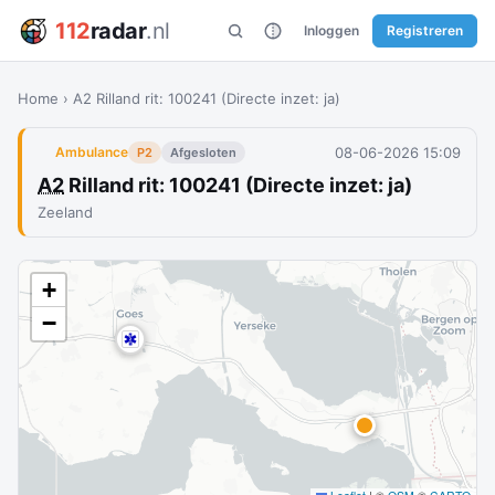
112
radar
.nl
Inloggen
Registreren
Home
›
A2 Rilland rit: 100241 (Directe inzet: ja)
08-06-2026 15:09
Ambulance
P2
Afgesloten
A2
Rilland rit: 100241 (Directe inzet: ja)
Zeeland
+
−