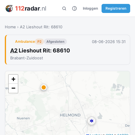
112
radar
.nl
Inloggen
Registreren
Home
›
A2 Lieshout Rit: 68610
08-06-2026 15:31
Ambulance
P2
Afgesloten
A2
Lieshout Rit: 68610
Brabant-Zuidoost
+
−