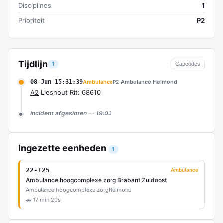
Disciplines
1
Prioriteit
P2
Tijdlijn
1
Capcodes
08 Jun 15:31:39
Ambulance
Ambulance Helmond
P2
A2
Lieshout Rit: 68610
Incident afgesloten — 19:03
Ingezette eenheden
1
22-125
Ambulance
Ambulance hoogcomplexe zorg Brabant Zuidoost
Ambulance hoogcomplexe zorg
Helmond
🚗 17 min 20s