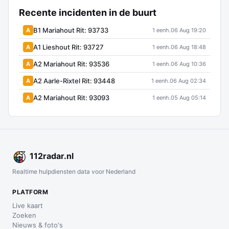
Recente incidenten in de buurt
B1 Mariahout Rit: 93733
A
1 eenh.
06 Aug 19:20
A1 Lieshout Rit: 93727
A
1 eenh.
06 Aug 18:48
A2 Mariahout Rit: 93536
A
1 eenh.
06 Aug 10:36
A2 Aarle-Rixtel Rit: 93448
A
1 eenh.
06 Aug 02:34
A2 Mariahout Rit: 93093
A
1 eenh.
05 Aug 05:14
112
radar
.nl
Realtime hulpdiensten data voor Nederland
PLATFORM
Live kaart
Zoeken
Nieuws & foto's