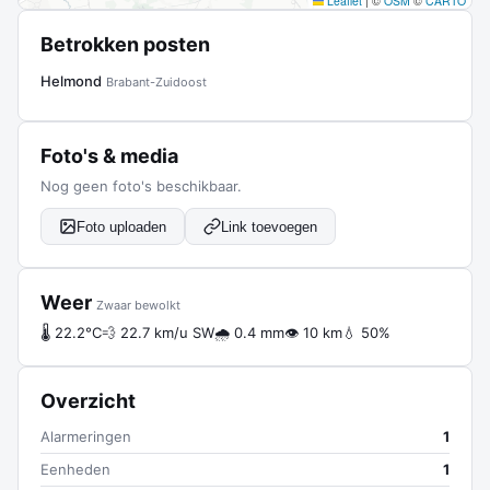
Leaflet
|
©
OSM
©
CARTO
Betrokken posten
Helmond
Brabant-Zuidoost
Foto's & media
Nog geen foto's beschikbaar.
Foto uploaden
Link toevoegen
Weer
Zwaar bewolkt
🌡 22.2°C
💨 22.7 km/u SW
🌧 0.4 mm
👁 10 km
💧 50%
Overzicht
Alarmeringen
1
Eenheden
1