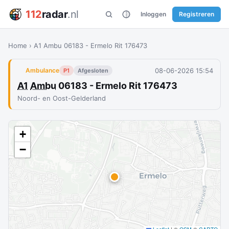
112
radar
.nl
Inloggen
Registreren
Home
›
A1 Ambu 06183 - Ermelo Rit 176473
08-06-2026 15:54
Ambulance
P1
Afgesloten
A1
Ambu
06183 - Ermelo Rit 176473
Noord- en Oost-Gelderland
+
−