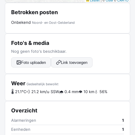
Leaflet
|
©
OSM
©
CARTO
Betrokken posten
Onbekend
Noord- en Oost-Gelderland
Foto's & media
Nog geen foto's beschikbaar.
Foto uploaden
Link toevoegen
Weer
Gedeeltelijk bewolkt
🌡 21.1°C
💨 21.2 km/u SSW
🌧 0.4 mm
👁 10 km
💧 56%
Overzicht
Alarmeringen
1
Eenheden
1