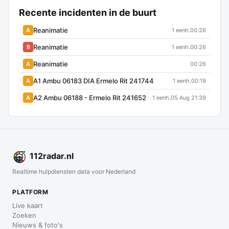
Recente incidenten in de buurt
Reanimatie
A
1 eenh.
00:26
Reanimatie
B
1 eenh.
00:26
Reanimatie
A
00:26
A1 Ambu 06183 DIA Ermelo Rit 241744
A
1 eenh.
00:19
A2 Ambu 06188 - Ermelo Rit 241652
A
1 eenh.
05 Aug 21:39
112
radar
.nl
Realtime hulpdiensten data voor Nederland
PLATFORM
Live kaart
Zoeken
Nieuws & foto's