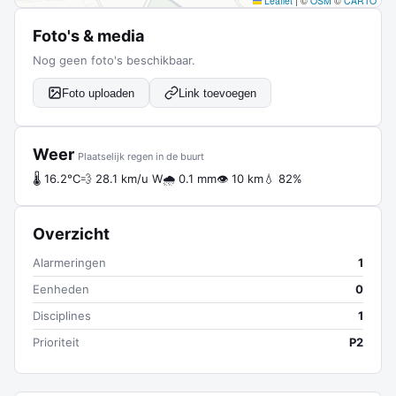
Leaflet
|
©
OSM
©
CARTO
Foto's & media
Nog geen foto's beschikbaar.
Foto uploaden
Link toevoegen
Weer
Plaatselijk regen in de buurt
🌡 16.2°C
💨 28.1 km/u W
🌧 0.1 mm
👁 10 km
💧 82%
Overzicht
Alarmeringen
1
Eenheden
0
Disciplines
1
Prioriteit
P2