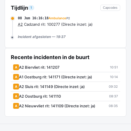
Tijdlijn
1
Capcodes
08 Jun 16:16:18
Ambulance
P2
A2
Cadzand rit: 100277 (Directe inzet: ja)
Incident afgesloten — 19:37
Recente incidenten in de buurt
A2 Biervliet rit: 141207
A
10:51
A1 Oostburg rit: 141171 (Directe inzet: ja)
A
10:14
A2 Sluis rit: 141149 (Directe inzet: ja)
A
09:32
A2 Oostburg rit: 141110
A
08:37
A2 Nieuwvliet rit: 141109 (Directe inzet: ja)
A
08:35