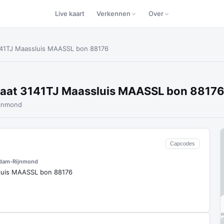
Live kaart
Verkennen
Over
141TJ Maassluis MAASSL bon 88176
raat 3141TJ Maassluis MAASSL bon 8817
ijnmond
Capcodes
rdam-Rijnmond
luis MAASSL bon 88176