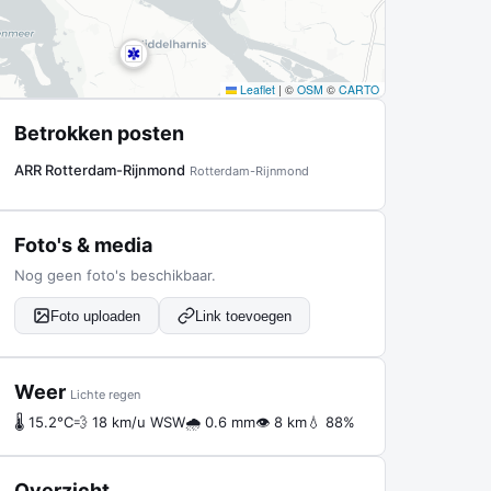
Leaflet
|
©
OSM
©
CARTO
Betrokken posten
ARR Rotterdam-Rijnmond
Rotterdam-Rijnmond
Foto's & media
Nog geen foto's beschikbaar.
Foto uploaden
Link toevoegen
Weer
Lichte regen
🌡 15.2°C
💨 18 km/u WSW
🌧 0.6 mm
👁 8 km
💧 88%
Overzicht