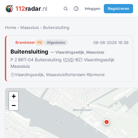
112
radar
.nl
Inloggen
Registreren
Home
›
Maassluis
›
Buitensluiting
08-06-2026 16:39
Brandweer
P2
Afgesloten
Buitensluiting
— Vlaardingsedijk, Maassluis
P 2 BRT-04 Buitensluiting (
OVD
-BZ) Vlaardingsedijk
Maassluis
Vlaardingsedijk, Maassluis
Rotterdam-Rijnmond
+
−