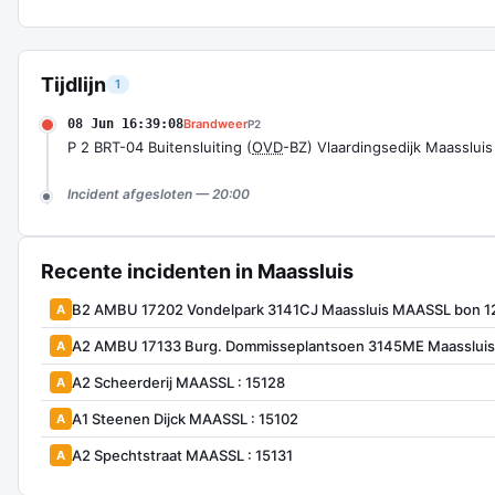
Tijdlijn
1
08 Jun 16:39:08
Brandweer
P2
P 2 BRT-04 Buitensluiting (
OVD
-BZ) Vlaardingsedijk Maassluis
Incident afgesloten — 20:00
Recente incidenten in Maassluis
B2 AMBU 17202 Vondelpark 3141CJ Maassluis MAASSL bon 1
A
A2 AMBU 17133 Burg. Dommisseplantsoen 3145ME Maasslui
A
A2 Scheerderij MAASSL : 15128
A
A1 Steenen Dijck MAASSL : 15102
A
A2 Spechtstraat MAASSL : 15131
A