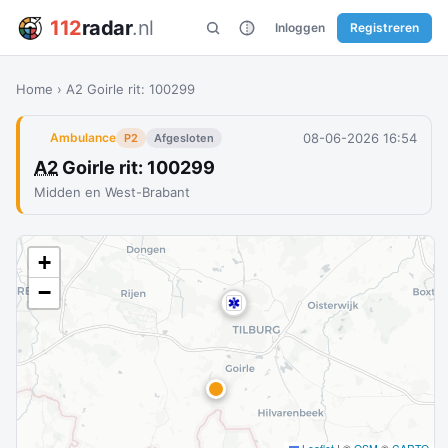
112
radar
.nl
Inloggen
Registreren
Home
›
A2 Goirle rit: 100299
08-06-2026 16:54
Ambulance
P2
Afgesloten
A2
Goirle rit: 100299
Midden en West-Brabant
+
−