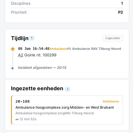
Disciplines
1
Prioriteit
P2
Tijdlijn
1
Capcodes
08 Jun 16:54:48
Ambulance
Ambulance RAV Tilburg-Noord
P2
A2
Goirle rit: 100299
Incident afgesloten — 20:15
Ingezette eenheden
1
20-188
Ambulance
Ambulance hoogcomplexe zorg Midden- en West Brabant
Ambulance hoogcomplexe zorg
RAV Tilburg-Noord
🚗 12 min 52s