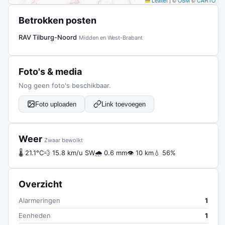
Leaflet
|
©
OSM
©
CARTO
Betrokken posten
RAV Tilburg-Noord
Midden en West-Brabant
Foto's & media
Nog geen foto's beschikbaar.
Foto uploaden
Link toevoegen
Weer
Zwaar bewolkt
🌡 21.1°C
💨 15.8 km/u SW
🌧 0.6 mm
👁 10 km
💧 56%
Overzicht
Alarmeringen
1
Eenheden
1