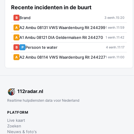
Recente incidenten in de buurt
Brand
B
3 eenh.
15:20
A2 Ambu 08131 VWS Waardenburg Rit 244299
A
1 eenh.
11:59
A1 Ambu 08121 DIA Geldermalsen Rit 244270
A
1 eenh.
11:42
Persoon te water
B
P
4 eenh.
11:17
A2 Ambu 08114 VWS Waardenburg Rit 244227
A
1 eenh.
11:00
112
radar
.nl
Realtime hulpdiensten data voor Nederland
PLATFORM
Live kaart
Zoeken
Nieuws & foto's