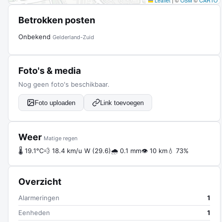
Leaflet
|
©
OSM
©
CARTO
Betrokken posten
Onbekend
Gelderland-Zuid
Foto's & media
Nog geen foto's beschikbaar.
Foto uploaden
Link toevoegen
Weer
Matige regen
🌡 19.1°C
💨 18.4 km/u W (29.6)
🌧 0.1 mm
👁 10 km
💧 73%
Overzicht
Alarmeringen
1
Eenheden
1