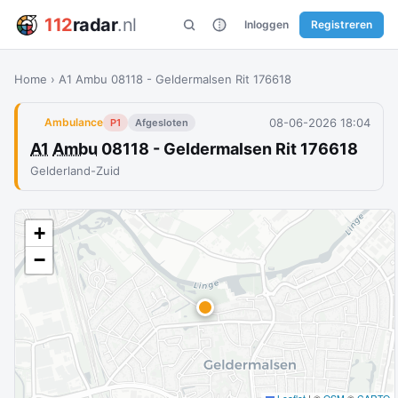
112
radar
.nl
Inloggen
Registreren
Home
›
A1 Ambu 08118 - Geldermalsen Rit 176618
08-06-2026 18:04
Ambulance
P1
Afgesloten
A1
Ambu
08118 - Geldermalsen Rit 176618
Gelderland-Zuid
+
−