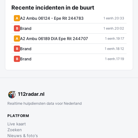
Recente incidenten in de buurt
A2 Ambu 06124 - Epe Rit 244783
A
1 eenh.
20:33
Brand
B
1 eenh.
20:02
A2 Ambu 06189 DIA Epe Rit 244707
A
1 eenh.
19:17
Brand
B
1 eenh.
18:12
Brand
B
1 eenh.
17:19
112
radar
.nl
Realtime hulpdiensten data voor Nederland
PLATFORM
Live kaart
Zoeken
Nieuws & foto's