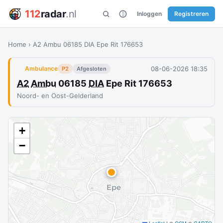
112
radar
.nl
Inloggen
Registreren
Home
›
A2 Ambu 06185 DIA Epe Rit 176653
08-06-2026 18:35
Ambulance
P2
Afgesloten
A2
Ambu
06185
DIA
Epe Rit 176653
Noord- en Oost-Gelderland
+
−