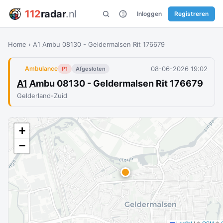
112
radar
.nl
Inloggen
Registreren
Home
›
A1 Ambu 08130 - Geldermalsen Rit 176679
08-06-2026 19:02
Ambulance
P1
Afgesloten
A1
Ambu
08130 - Geldermalsen Rit 176679
Gelderland-Zuid
+
−