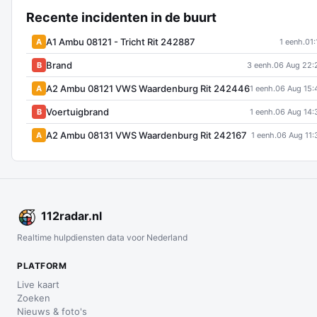
Recente incidenten in de buurt
A1 Ambu 08121 - Tricht Rit 242887
A
1 eenh.
01:
Brand
B
3 eenh.
06 Aug 22:
A2 Ambu 08121 VWS Waardenburg Rit 242446
A
1 eenh.
06 Aug 15:
Voertuigbrand
B
1 eenh.
06 Aug 14:
A2 Ambu 08131 VWS Waardenburg Rit 242167
A
1 eenh.
06 Aug 11:
112
radar
.nl
Realtime hulpdiensten data voor Nederland
PLATFORM
Live kaart
Zoeken
Nieuws & foto's