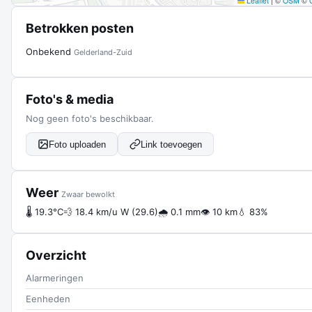
Leaflet
|
©
OSM
©
Betrokken posten
Onbekend
Gelderland-Zuid
Foto's & media
Nog geen foto's beschikbaar.
Foto uploaden
Link toevoegen
Weer
Zwaar bewolkt
🌡 19.3°C
💨 18.4 km/u W (29.6)
🌧 0.1 mm
👁 10 km
💧 83%
Overzicht
Alarmeringen
Eenheden