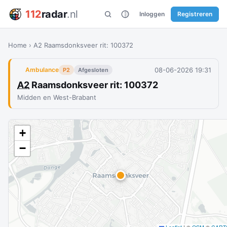
112
radar
.nl
Inloggen
Registreren
Home
›
A2 Raamsdonksveer rit: 100372
08-06-2026 19:31
Ambulance
P2
Afgesloten
A2
Raamsdonksveer rit: 100372
Midden en West-Brabant
+
−