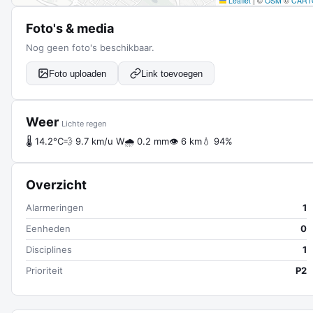
Leaflet
|
©
OSM
©
CART
Foto's & media
Nog geen foto's beschikbaar.
Foto uploaden
Link toevoegen
Weer
Lichte regen
🌡 14.2°C
💨 9.7 km/u W
🌧 0.2 mm
👁 6 km
💧 94%
Overzicht
Alarmeringen
1
Eenheden
0
Disciplines
1
Prioriteit
P2