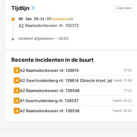
Tijdlijn
1
Capcodes
08 Jun 19:31:37
Ambulance
P2
A2
Raamsdonksveer rit: 100372
Incident afgesloten — 22:52
Recente incidenten in de buurt
A2 Raamsdonksveer rit: 139615
A
17:50
A2 Geertruidenberg rit: 139614 (Directe inzet: ja)
A
1 eenh.
17:49
A2 Raamsdonksveer rit: 139598
A
17:21
A1 Geertruidenberg rit: 139537
A
1 eenh.
15:23
A2 Raamsdonksveer rit: 139536
A
1 eenh.
15:22