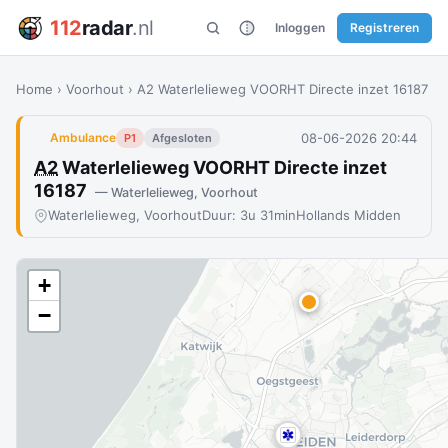
112
radar
.nl
Inloggen
Registreren
Home
›
Voorhout
›
A2 Waterlelieweg VOORHT Directe inzet 16187
08-06-2026 20:44
Ambulance
P1
Afgesloten
A2
Waterlelieweg VOORHT Directe inzet
16187
— Waterlelieweg, Voorhout
Waterlelieweg, Voorhout
Duur: 3u 31min
Hollands Midden
+
−