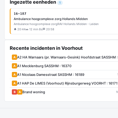
Ingezette eenheden
1
16-187
Ambulance hoogcomplexe zorg Hollands Midden
Ambulance hoogcomplexe zorg
RAV Hollands Midden - Leiden
🔔 20:44
🚗 12 min 8s
🏁 20:58
Recente incidenten in Voorhout
A2 HA Warnaars (pr. Warnaars-Gesink) Hoofdstraat SASSHM :
A
A1 Mecklenburg SASSHM : 16370
A
A1 Nicolaas Damesstraat SASSHM : 16189
A
A1 HAP De LIMES (Voorhout) Rijnsburgerweg VOORHT : 16171
A
Brand woning
B
A
1