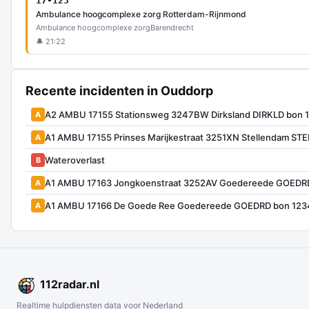
17-123
Ambulance hoogcomplexe zorg Rotterdam-Rijnmond
Ambulance hoogcomplexe zorg
Barendrecht
🔔 21:22
Recente incidenten in Ouddorp
A2 AMBU 17155 Stationsweg 3247BW Dirksland DIRKLD bon 
A
A1 AMBU 17155 Prinses Marijkestraat 3251XN Stellendam ST
A
Wateroverlast
B
A1 AMBU 17163 Jongkoenstraat 3252AV Goedereede GOEDR
A
A1 AMBU 17166 De Goede Ree Goedereede GOEDRD bon 123
A
112
radar
.nl
Realtime hulpdiensten data voor Nederland