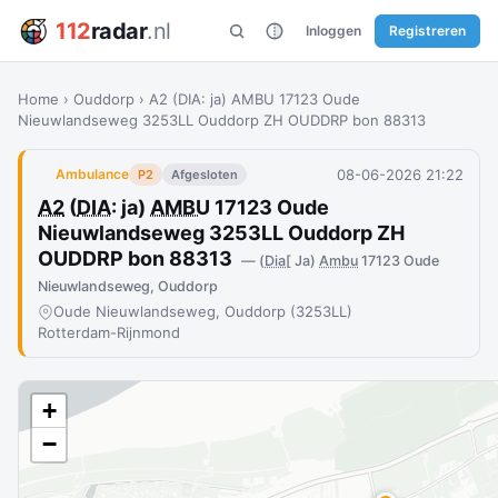
112
radar
.nl
Inloggen
Registreren
Home
›
Ouddorp
›
A2 (DIA: ja) AMBU 17123 Oude
Nieuwlandseweg 3253LL Ouddorp ZH OUDDRP bon 88313
08-06-2026 21:22
Ambulance
P2
Afgesloten
A2
(
DIA
: ja)
AMBU
17123 Oude
Nieuwlandseweg 3253LL Ouddorp ZH
OUDDRP bon 88313
— (
Dia
[ Ja)
Ambu
17123 Oude
Nieuwlandseweg, Ouddorp
Oude Nieuwlandseweg, Ouddorp (3253LL)
Rotterdam-Rijnmond
+
−