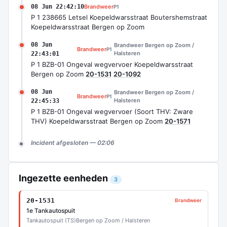
08 Jun 22:42:10
Brandweer
P1
P 1 238665 Letsel Koepeldwarsstraat Boutershemstraat
Koepeldwarsstraat Bergen op Zoom
08 Jun
Brandweer Bergen op Zoom /
Brandweer
P1
Halsteren
22:43:01
P 1 BZB-01 Ongeval wegvervoer Koepeldwarsstraat
Bergen op Zoom
20-1531
20-1092
08 Jun
Brandweer Bergen op Zoom /
Brandweer
P1
Halsteren
22:45:33
P 1 BZB-01 Ongeval wegvervoer (Soort THV: Zware
THV) Koepeldwarsstraat Bergen op Zoom
20-1571
Incident afgesloten — 02:06
Ingezette eenheden
3
20-1531
Brandweer
1e Tankautospuit
Tankautospuit (TS)
Bergen op Zoom / Halsteren