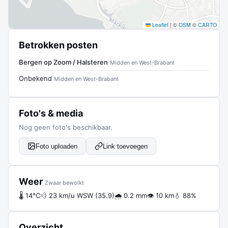
Leaflet
|
©
OSM
©
CARTO
Betrokken posten
Bergen op Zoom / Halsteren
Midden en West-Brabant
Onbekend
Midden en West-Brabant
Foto's & media
Nog geen foto's beschikbaar.
Foto uploaden
Link toevoegen
Weer
Zwaar bewolkt
🌡 14°C
💨 23 km/u WSW (35.9)
🌧 0.2 mm
👁 10 km
💧 88%
Overzicht