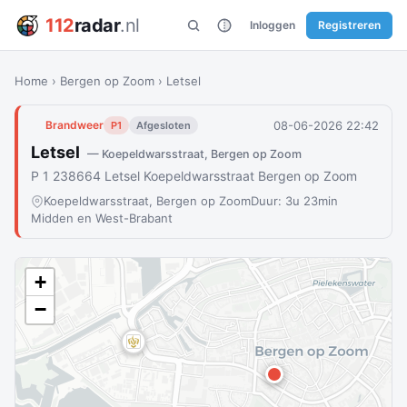
112
radar
.nl
Inloggen
Registreren
Home
›
Bergen op Zoom
›
Letsel
08-06-2026 22:42
Brandweer
P1
Afgesloten
Letsel
— Koepeldwarsstraat, Bergen op Zoom
P 1 238664 Letsel Koepeldwarsstraat Bergen op Zoom
Koepeldwarsstraat, Bergen op Zoom
Duur: 3u 23min
Midden en West-Brabant
+
−