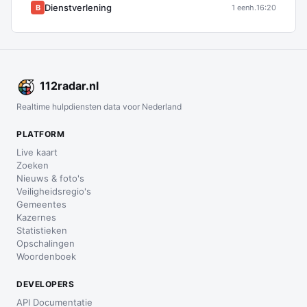
Dienstverlening
B
1 eenh.
16:20
112
radar
.nl
Realtime hulpdiensten data voor Nederland
PLATFORM
Live kaart
Zoeken
Nieuws & foto's
Veiligheidsregio's
Gemeentes
Kazernes
Statistieken
Opschalingen
Woordenboek
DEVELOPERS
API Documentatie