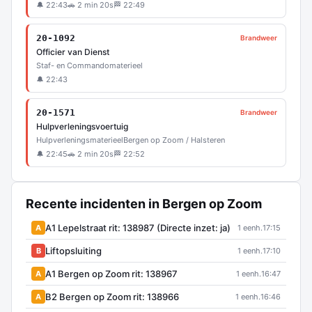
🔔 22:43
🚗 2 min 20s
🏁 22:49
20-1092
Brandweer
Officier van Dienst
Staf- en Commandomaterieel
🔔 22:43
20-1571
Brandweer
Hulpverleningsvoertuig
Hulpverleningsmaterieel
Bergen op Zoom / Halsteren
🔔 22:45
🚗 2 min 20s
🏁 22:52
Recente incidenten in Bergen op Zoom
A1 Lepelstraat rit: 138987 (Directe inzet: ja)
A
1 eenh.
17:15
Liftopsluiting
B
1 eenh.
17:10
A1 Bergen op Zoom rit: 138967
A
1 eenh.
16:47
B2 Bergen op Zoom rit: 138966
A
1 eenh.
16:46