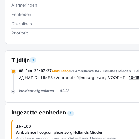
Alarmeringen
Eenheden
Disciplines
Prioriteit
Tijdlijn
1
08 Jun 23:07:27
Ambulance
Ambulance RAV Hollands Midden - Le
P1
A1
HAP De LIMES (Voorhout) Rijnsburgerweg VOORHT :
16-1
Incident afgesloten — 02:28
Ingezette eenheden
1
16-188
Ambulance hoogcomplexe zorg Hollands Midden
Ambulance hoogcomplexe zorg
RAV Hollands Midden - Leiden