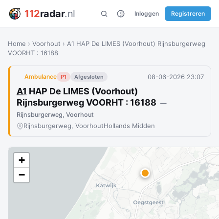
112
radar
.nl
Inloggen
Registreren
Home
›
Voorhout
›
A1 HAP De LIMES (Voorhout) Rijnsburgerweg
VOORHT : 16188
08-06-2026 23:07
Ambulance
P1
Afgesloten
A1
HAP De LIMES (Voorhout)
Rijnsburgerweg VOORHT : 16188
—
Rijnsburgerweg, Voorhout
Rijnsburgerweg, Voorhout
Hollands Midden
+
−