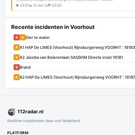
🔔 23:07
🚗 12 min 1s
🏁 23:20
Recente incidenten in Voorhout
Dier te water
B
A
A1 HAP De LIMES (Voorhout) Rijnsburgerweg VOORHT : 16183
A
A2 Jacoba van Beierenlaan SASSHM Directe inzet 16181
A
Brand
B
A2 HAP De LIMES (Voorhout) Rijnsburgerweg VOORHT : 1618
A
112
radar
.nl
Realtime hulpdiensten data voor Nederland
PLATFORM