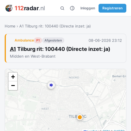
112
radar
.nl
Inloggen
Registreren
Home
›
A1 Tilburg rit: 100440 (Directe inzet: ja)
08-06-2026 23:12
Ambulance
P1
Afgesloten
A1
Tilburg rit: 100440 (Directe inzet: ja)
Midden en West-Brabant
+
−