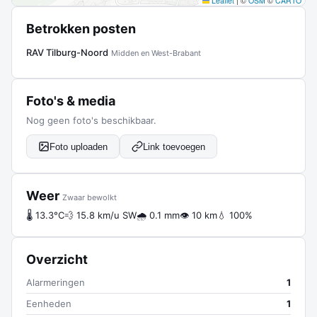
Leaflet
|
©
OSM
©
CARTO
Betrokken posten
RAV Tilburg-Noord
Midden en West-Brabant
Foto's & media
Nog geen foto's beschikbaar.
Foto uploaden
Link toevoegen
Weer
Zwaar bewolkt
🌡 13.3°C
💨 15.8 km/u SW
🌧 0.1 mm
👁 10 km
💧 100%
Overzicht
Alarmeringen
1
Eenheden
1