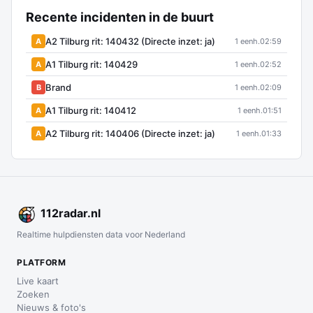
Recente incidenten in de buurt
A2 Tilburg rit: 140432 (Directe inzet: ja)
A
1 eenh.
02:59
A1 Tilburg rit: 140429
A
1 eenh.
02:52
Brand
B
1 eenh.
02:09
A1 Tilburg rit: 140412
A
1 eenh.
01:51
A2 Tilburg rit: 140406 (Directe inzet: ja)
A
1 eenh.
01:33
112
radar
.nl
Realtime hulpdiensten data voor Nederland
PLATFORM
Live kaart
Zoeken
Nieuws & foto's