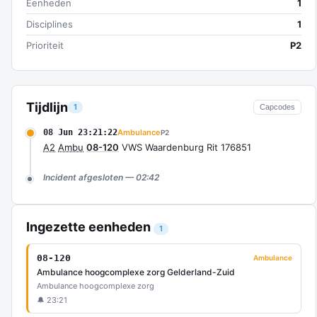
Eenheden
1
Disciplines
1
Prioriteit
P2
Tijdlijn
1
Capcodes
08 Jun 23:21:22
Ambulance
P2
A2
Ambu
08-120
VWS Waardenburg Rit 176851
Incident afgesloten — 02:42
Ingezette eenheden
1
08-120
Ambulance
Ambulance hoogcomplexe zorg Gelderland-Zuid
Ambulance hoogcomplexe zorg
🔔 23:21