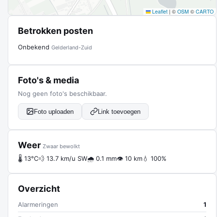
Leaflet
|
©
OSM
©
CARTO
Betrokken posten
Onbekend
Gelderland-Zuid
Foto's & media
Nog geen foto's beschikbaar.
Foto uploaden
Link toevoegen
Weer
Zwaar bewolkt
🌡 13°C
💨 13.7 km/u SW
🌧 0.1 mm
👁 10 km
💧 100%
Overzicht
Alarmeringen
1