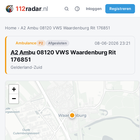
112
radar
.nl
Inloggen
Registreren
Home
›
A2 Ambu 08120 VWS Waardenburg Rit 176851
08-06-2026 23:21
Ambulance
P2
Afgesloten
A2
Ambu
08120 VWS Waardenburg Rit
176851
Gelderland-Zuid
+
−