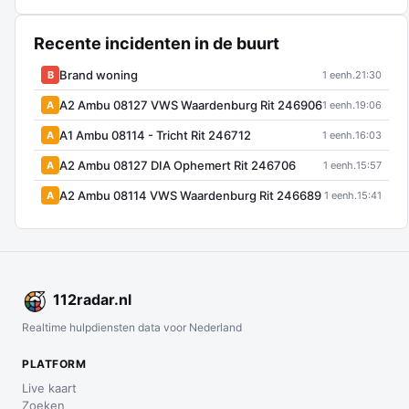
Recente incidenten in de buurt
Brand woning
B
1 eenh.
21:30
A2 Ambu 08127 VWS Waardenburg Rit 246906
A
1 eenh.
19:06
A1 Ambu 08114 - Tricht Rit 246712
A
1 eenh.
16:03
A2 Ambu 08127 DIA Ophemert Rit 246706
A
1 eenh.
15:57
A2 Ambu 08114 VWS Waardenburg Rit 246689
A
1 eenh.
15:41
112
radar
.nl
Realtime hulpdiensten data voor Nederland
PLATFORM
Live kaart
Zoeken