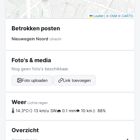
Leaflet
|
©
OSM
©
CARTO
Betrokken posten
Nieuwegein Noord
Utrecht
Foto's & media
Nog geen foto's beschikbaar.
Foto uploaden
Link toevoegen
Weer
Lichte regen
🌡 14.3°C
💨 13 km/u SW
🌧 0.1 mm
👁 10 km
💧 88%
Overzicht