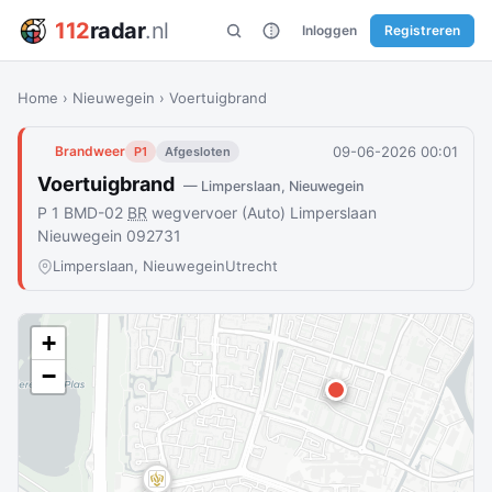
112
radar
.nl
Inloggen
Registreren
Home
›
Nieuwegein
›
Voertuigbrand
09-06-2026 00:01
Brandweer
P1
Afgesloten
Voertuigbrand
— Limperslaan, Nieuwegein
P 1 BMD-02
BR
wegvervoer (Auto) Limperslaan
Nieuwegein 092731
Limperslaan, Nieuwegein
Utrecht
+
−