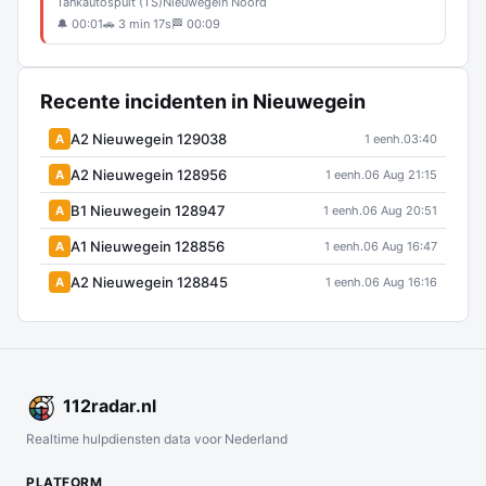
Tankautospuit (TS)
Nieuwegein Noord
🔔 00:01
🚗 3 min 17s
🏁 00:09
Recente incidenten in Nieuwegein
A2 Nieuwegein 129038
A
1 eenh.
03:40
A2 Nieuwegein 128956
A
1 eenh.
06 Aug 21:15
B1 Nieuwegein 128947
A
1 eenh.
06 Aug 20:51
A1 Nieuwegein 128856
A
1 eenh.
06 Aug 16:47
A2 Nieuwegein 128845
A
1 eenh.
06 Aug 16:16
112
radar
.nl
Realtime hulpdiensten data voor Nederland
PLATFORM