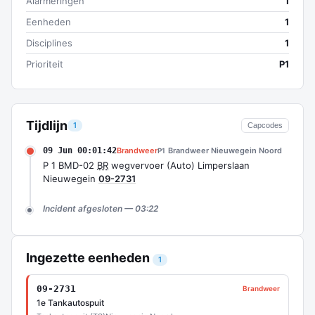
Alarmeringen
1
Eenheden
1
Disciplines
1
Prioriteit
P1
Tijdlijn
1
Capcodes
09 Jun 00:01:42
Brandweer
Brandweer Nieuwegein Noord
P1
P 1 BMD-02
BR
wegvervoer (Auto) Limperslaan
Nieuwegein
09-2731
Incident afgesloten — 03:22
Ingezette eenheden
1
09-2731
Brandweer
1e Tankautospuit