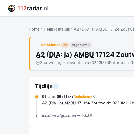
112
radar
.nl
Home
›
Hellevoetsluis
›
A2 (DIA: ja) AMBU 17124 Zoutw
Ambulance
P2
Afgesloten
A2
(
DIA
: ja)
AMBU
17124 Zout
Zoutweide, Hellevoetsluis (3223MH)
Rotterdam-R
Tijdlijn
1
09 Jun 00:14:37
Ambulance
P2
A2
(
DIA
: ja)
AMBU
17-124
Zoutweide 3223MH Hel
Incident afgesloten — 03:35