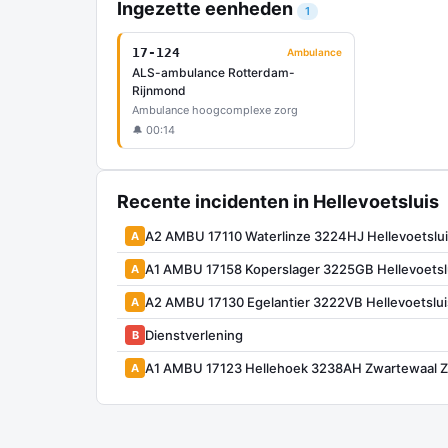
Ingezette eenheden
1
17-124
Ambulance
ALS-ambulance Rotterdam-
Rijnmond
Ambulance hoogcomplexe zorg
🔔 00:14
Recente incidenten in Hellevoetsluis
A2 AMBU 17110 Waterlinze 3224HJ Hellevoetslu
A
A1 AMBU 17158 Koperslager 3225GB Hellevoetsl
A
A2 AMBU 17130 Egelantier 3222VB Hellevoetslu
A
Dienstverlening
B
A1 AMBU 17123 Hellehoek 3238AH Zwartewaal
A