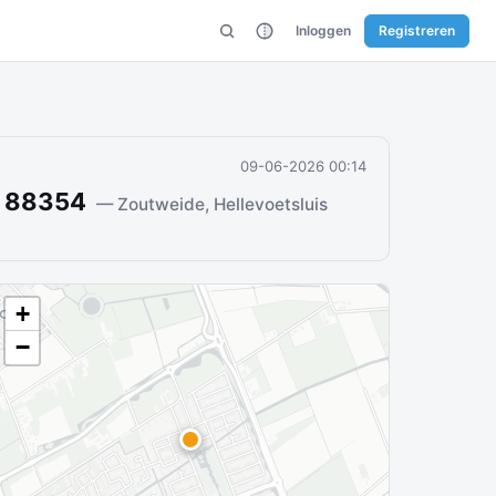
Inloggen
Registreren
09-06-2026 00:14
n 88354
— Zoutweide, Hellevoetsluis
+
−