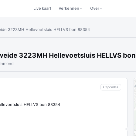
Live kaart
Verkennen
Over
eide 3223MH Hellevoetsluis HELLVS bon 88354
weide 3223MH Hellevoetsluis HELLVS bo
ijnmond
Capcodes
levoetsluis HELLVS bon 88354