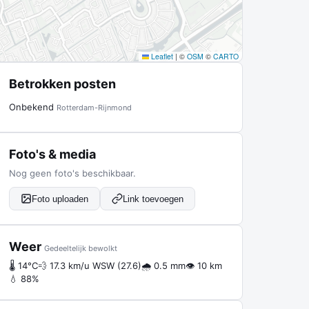
Leaflet
|
©
OSM
©
CARTO
Betrokken posten
Onbekend
Rotterdam-Rijnmond
Foto's & media
Nog geen foto's beschikbaar.
Foto uploaden
Link toevoegen
Weer
Gedeeltelijk bewolkt
🌡 14°C
💨 17.3 km/u WSW (27.6)
🌧 0.5 mm
👁 10 km
💧 88%