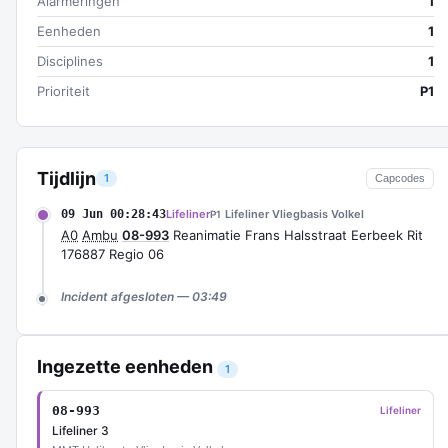
Alarmeringen
1
Eenheden
1
Disciplines
1
Prioriteit
P1
Tijdlijn
1
Capcodes
09 Jun 00:28:43
Lifeliner
Lifeliner Vliegbasis Volkel
P1
A0
Ambu
08-993
Reanimatie Frans Halsstraat Eerbeek Rit
176887 Regio 06
Incident afgesloten — 03:49
Ingezette eenheden
1
08-993
Lifeliner
Lifeliner 3