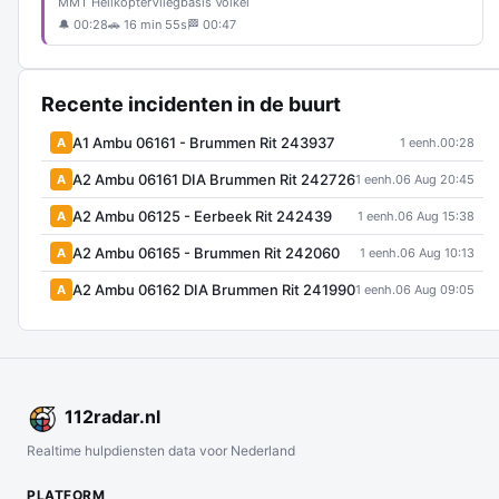
MMT Helikopter
Vliegbasis Volkel
🔔 00:28
🚗 16 min 55s
🏁 00:47
Recente incidenten in de buurt
A1 Ambu 06161 - Brummen Rit 243937
A
1 eenh.
00:28
A2 Ambu 06161 DIA Brummen Rit 242726
A
1 eenh.
06 Aug 20:45
A2 Ambu 06125 - Eerbeek Rit 242439
A
1 eenh.
06 Aug 15:38
A2 Ambu 06165 - Brummen Rit 242060
A
1 eenh.
06 Aug 10:13
A2 Ambu 06162 DIA Brummen Rit 241990
A
1 eenh.
06 Aug 09:05
112
radar
.nl
Realtime hulpdiensten data voor Nederland
PLATFORM