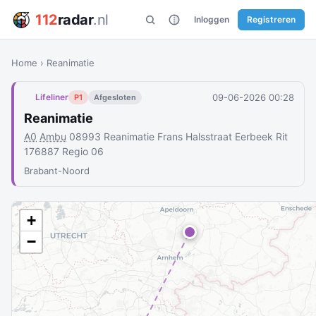
112
radar
.nl
Inloggen
Registreren
Home
›
Reanimatie
09-06-2026 00:28
Lifeliner
P1
Afgesloten
Reanimatie
A0
Ambu
08993 Reanimatie Frans Halsstraat Eerbeek Rit
176887 Regio 06
Brabant-Noord
+
−