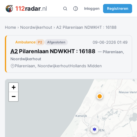
112
radar
.nl
Inloggen
Registreren
Home
›
Noordwijkerhout
›
A2 Pilarenlaan NDWKHT : 16188
09-06-2026 01:49
Ambulance
P2
Afgesloten
A2
Pilarenlaan NDWKHT : 16188
— Pilarenlaan,
Noordwijkerhout
Pilarenlaan, Noordwijkerhout
Hollands Midden
+
−