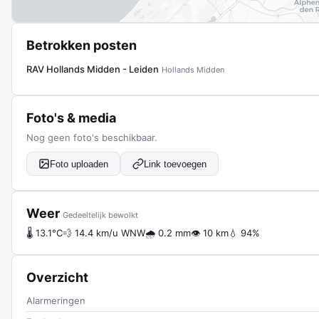
Betrokken posten
RAV Hollands Midden - Leiden
Hollands Midden
Foto's & media
Nog geen foto's beschikbaar.
Foto uploaden
Link toevoegen
Weer
Gedeeltelijk bewolkt
🌡 13.1°C
💨 14.4 km/u WNW
🌧 0.2 mm
👁 10 km
💧 94%
Overzicht
Alarmeringen