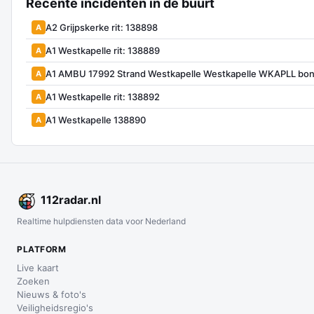
Recente incidenten in de buurt
A2 Grijpskerke rit: 138898
A
A1 Westkapelle rit: 138889
A
A1 AMBU 17992 Strand Westkapelle Westkapelle WKAPLL bon
A
A1 Westkapelle rit: 138892
A
A1 Westkapelle 138890
A
112
radar
.nl
Realtime hulpdiensten data voor Nederland
PLATFORM
Live kaart
Zoeken
Nieuws & foto's
Veiligheidsregio's