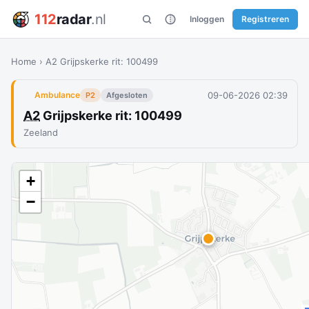
112
radar
.nl
Inloggen
Registreren
Home
›
A2 Grijpskerke rit: 100499
09-06-2026 02:39
Ambulance
P2
Afgesloten
A2
Grijpskerke rit: 100499
Zeeland
+
−