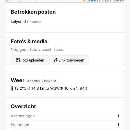
Leaflet
|
©
OSM
©
CARTO
Betrokken posten
Lelystad
Flevoland
Foto's & media
Nog geen foto's beschikbaar.
Foto uploaden
Link toevoegen
Weer
Gedeeltelijk bewolkt
🌡 13.2°C
💨 14.8 km/u WSW
👁 10 km
💧 94%
Overzicht
Alarmeringen
1
Eenheden
1