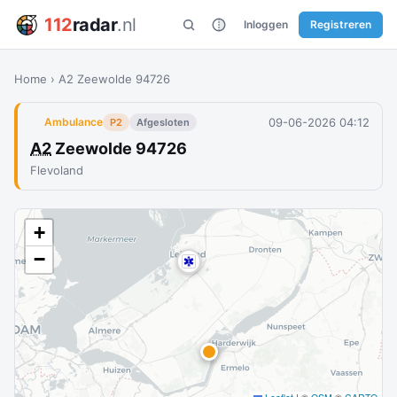
112
radar
.nl
Inloggen
Registreren
Home
›
A2 Zeewolde 94726
09-06-2026 04:12
Ambulance
P2
Afgesloten
A2
Zeewolde 94726
Flevoland
+
−