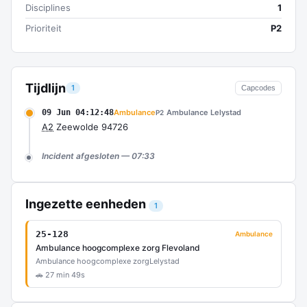
Disciplines
1
Prioriteit
P2
Tijdlijn
1
Capcodes
09 Jun 04:12:48
Ambulance
Ambulance Lelystad
P2
A2
Zeewolde 94726
Incident afgesloten — 07:33
Ingezette eenheden
1
25-128
Ambulance
Ambulance hoogcomplexe zorg Flevoland
Ambulance hoogcomplexe zorg
Lelystad
🚗 27 min 49s