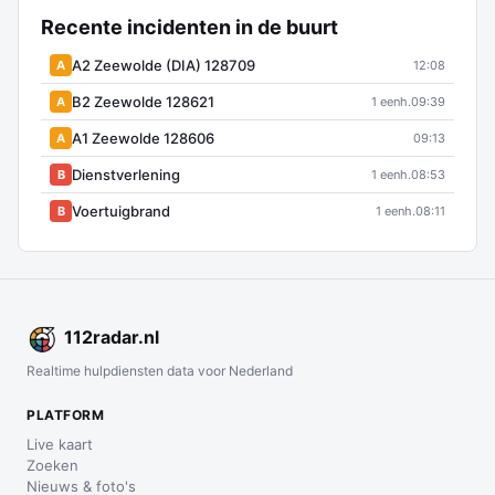
Recente incidenten in de buurt
A2 Zeewolde (DIA) 128709
A
12:08
B2 Zeewolde 128621
A
1 eenh.
09:39
A1 Zeewolde 128606
A
09:13
Dienstverlening
B
1 eenh.
08:53
Voertuigbrand
B
1 eenh.
08:11
112
radar
.nl
Realtime hulpdiensten data voor Nederland
PLATFORM
Live kaart
Zoeken
Nieuws & foto's