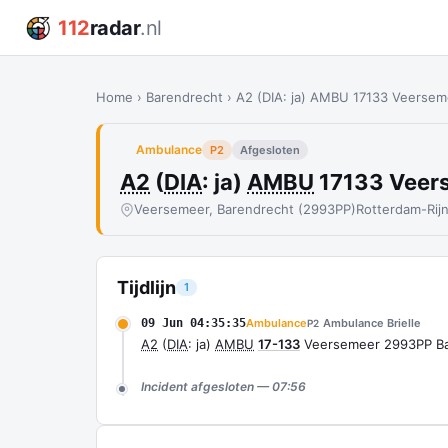
112
radar
.nl
Home
›
Barendrecht
›
A2 (DIA: ja) AMBU 17133 Veerse
Ambulance
P2
Afgesloten
A2
(
DIA
: ja)
AMBU
17133 Veer
Veersemeer, Barendrecht (2993PP)
Rotterdam-Ri
Tijdlijn
1
09 Jun 04:35:35
Ambulance
Ambulance Brielle
P2
A2
(
DIA
: ja)
AMBU
17-133
Veersemeer 2993PP Ba
Incident afgesloten — 07:56