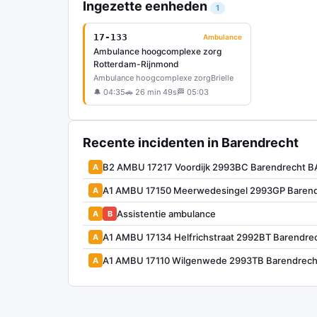
Ingezette eenheden
1
17-133
Ambulance
Ambulance hoogcomplexe zorg
Rotterdam-Rijnmond
Ambulance hoogcomplexe zorg
Brielle
🔔 04:35
🚗 26 min 49s
🏁 05:03
Recente incidenten in Barendrecht
B2 AMBU 17217 Voordijk 2993BC Barendrecht B
A
A1 AMBU 17150 Meerwedesingel 2993GP Barend
A
Assistentie ambulance
A
B
A1 AMBU 17134 Helfrichstraat 2992BT Barendre
A
A1 AMBU 17110 Wilgenwede 2993TB Barendrech
A