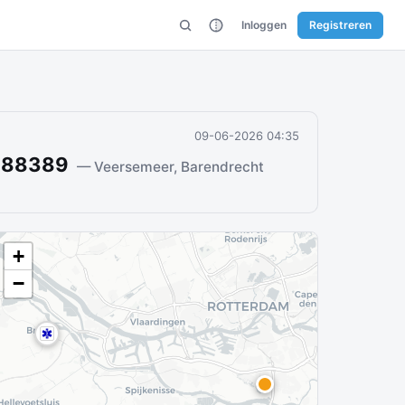
Inloggen
Registreren
09-06-2026 04:35
n 88389
— Veersemeer, Barendrecht
+
−