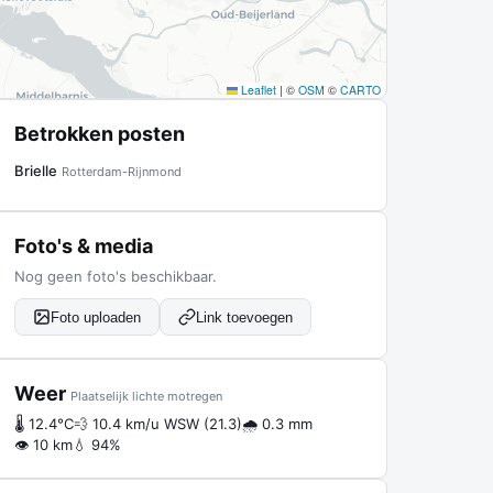
Leaflet
|
©
OSM
©
CARTO
Betrokken posten
Brielle
Rotterdam-Rijnmond
Foto's & media
Nog geen foto's beschikbaar.
Foto uploaden
Link toevoegen
Weer
Plaatselijk lichte motregen
🌡 12.4°C
💨 10.4 km/u WSW (21.3)
🌧 0.3 mm
👁 10 km
💧 94%