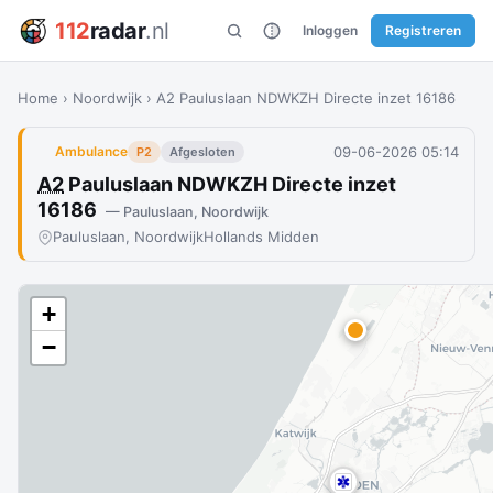
112
radar
.nl
Inloggen
Registreren
Home
›
Noordwijk
›
A2 Pauluslaan NDWKZH Directe inzet 16186
09-06-2026 05:14
Ambulance
P2
Afgesloten
A2
Pauluslaan NDWKZH Directe inzet
16186
— Pauluslaan, Noordwijk
Pauluslaan, Noordwijk
Hollands Midden
+
−