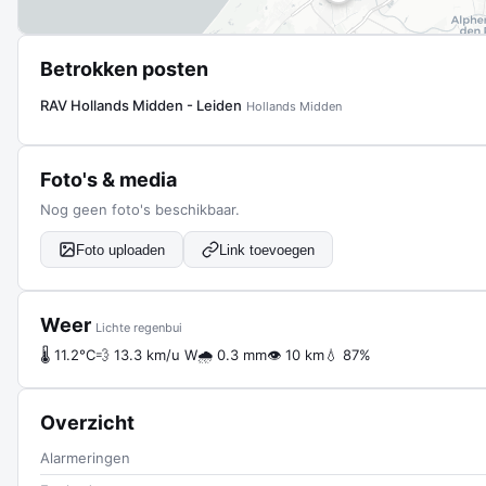
Betrokken posten
RAV Hollands Midden - Leiden
Hollands Midden
Foto's & media
Nog geen foto's beschikbaar.
Foto uploaden
Link toevoegen
Weer
Lichte regenbui
🌡 11.2°C
💨 13.3 km/u W
🌧 0.3 mm
👁 10 km
💧 87%
Overzicht
Alarmeringen