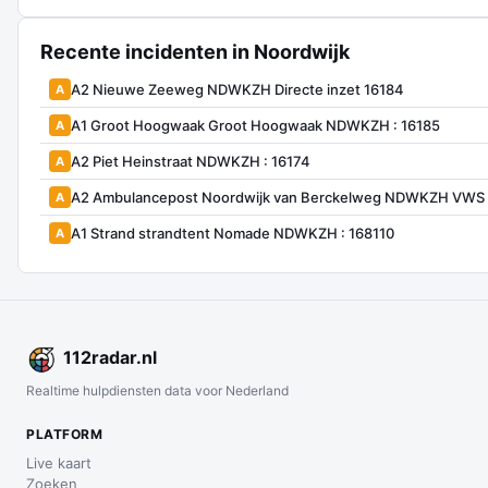
Recente incidenten in Noordwijk
A2 Nieuwe Zeeweg NDWKZH Directe inzet 16184
A
A1 Groot Hoogwaak Groot Hoogwaak NDWKZH : 16185
A
A2 Piet Heinstraat NDWKZH : 16174
A
A2 Ambulancepost Noordwijk van Berckelweg NDWKZH VWS 
A
A1 Strand strandtent Nomade NDWKZH : 168110
A
112
radar
.nl
Realtime hulpdiensten data voor Nederland
PLATFORM
Live kaart
Zoeken