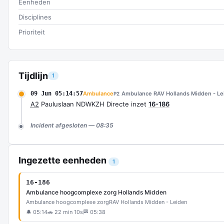
Eenheden
Disciplines
Prioriteit
Tijdlijn
1
09 Jun 05:14:57
Ambulance
Ambulance RAV Hollands Midden - Le
P2
A2
Pauluslaan NDWKZH Directe inzet
16-186
Incident afgesloten — 08:35
Ingezette eenheden
1
16-186
Ambulance hoogcomplexe zorg Hollands Midden
Ambulance hoogcomplexe zorg
RAV Hollands Midden - Leiden
🔔 05:14
🚗 22 min 10s
🏁 05:38