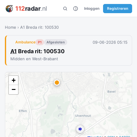
112
radar
.nl
Inloggen
Registreren
Home
›
A1 Breda rit: 100530
09-06-2026 05:15
Ambulance
P1
Afgesloten
A1
Breda rit: 100530
Midden en West-Brabant
+
−