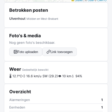
Leaflet
|
©
OSM
©
CARTO
Betrokken posten
Ulvenhout
Midden en West-Brabant
Foto's & media
Nog geen foto's beschikbaar.
Foto uploaden
Link toevoegen
Weer
Gedeeltelijk bewolkt
🌡 12.1°C
💨 16.6 km/u SW (29.2)
👁 10 km
💧 94%
Overzicht
Alarmeringen
1
Eenheden
1