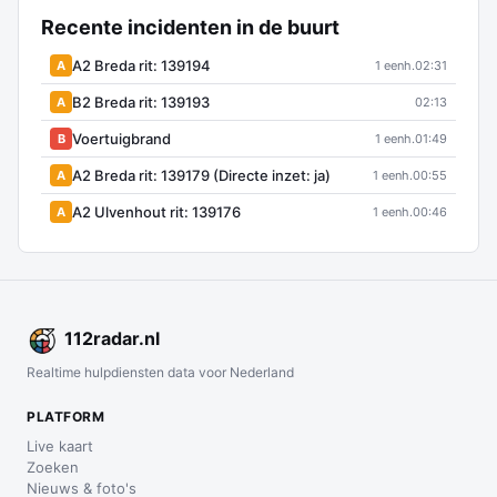
Recente incidenten in de buurt
A2 Breda rit: 139194
A
1 eenh.
02:31
B2 Breda rit: 139193
A
02:13
Voertuigbrand
B
1 eenh.
01:49
A2 Breda rit: 139179 (Directe inzet: ja)
A
1 eenh.
00:55
A2 Ulvenhout rit: 139176
A
1 eenh.
00:46
112
radar
.nl
Realtime hulpdiensten data voor Nederland
PLATFORM
Live kaart
Zoeken
Nieuws & foto's