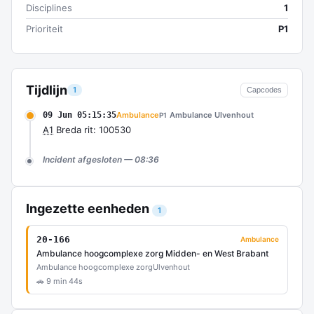
Disciplines
1
Prioriteit
P1
Tijdlijn
1
Capcodes
09 Jun 05:15:35
Ambulance
Ambulance Ulvenhout
P1
A1
Breda rit: 100530
Incident afgesloten — 08:36
Ingezette eenheden
1
20-166
Ambulance
Ambulance hoogcomplexe zorg Midden- en West Brabant
Ambulance hoogcomplexe zorg
Ulvenhout
🚗 9 min 44s