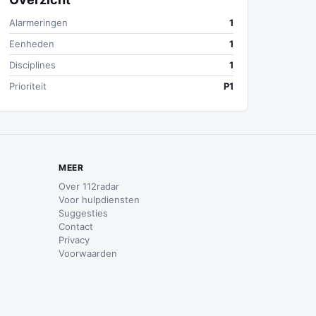
Alarmeringen
1
Eenheden
1
Disciplines
1
Prioriteit
P1
MEER
Over 112radar
Voor hulpdiensten
Suggesties
Contact
Privacy
Voorwaarden