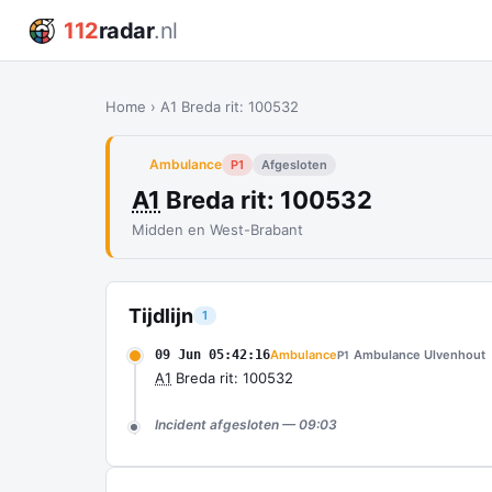
112
radar
.nl
Home
›
A1 Breda rit: 100532
Ambulance
P1
Afgesloten
A1
Breda rit: 100532
Midden en West-Brabant
Tijdlijn
1
09 Jun 05:42:16
Ambulance
Ambulance Ulvenhout
P1
A1
Breda rit: 100532
Incident afgesloten — 09:03