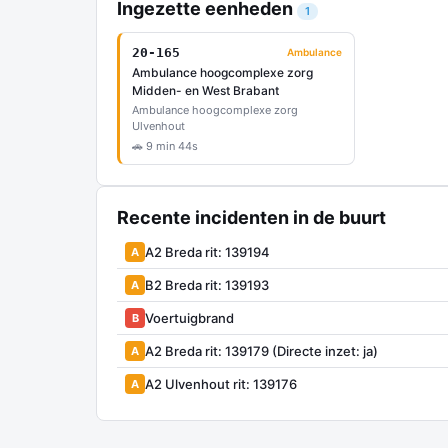
Ingezette eenheden
1
20-165
Ambulance
Ambulance hoogcomplexe zorg
Midden- en West Brabant
Ambulance hoogcomplexe zorg
Ulvenhout
🚗 9 min 44s
Recente incidenten in de buurt
A2 Breda rit: 139194
A
B2 Breda rit: 139193
A
Voertuigbrand
B
A2 Breda rit: 139179 (Directe inzet: ja)
A
A2 Ulvenhout rit: 139176
A