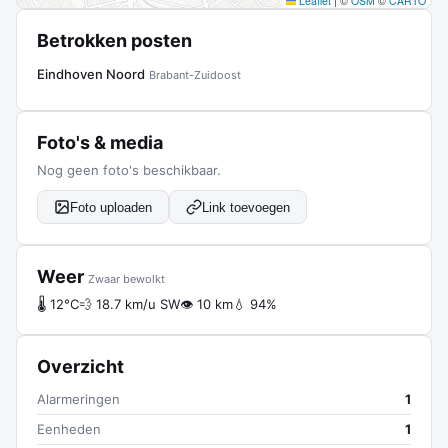
Leaflet
|
©
OSM
©
CARTO
Betrokken posten
Eindhoven Noord
Brabant-Zuidoost
Foto's & media
Nog geen foto's beschikbaar.
Foto uploaden
Link toevoegen
Weer
Zwaar bewolkt
🌡 12°C
💨 18.7 km/u SW
👁 10 km
💧 94%
Overzicht
Alarmeringen
1
Eenheden
1