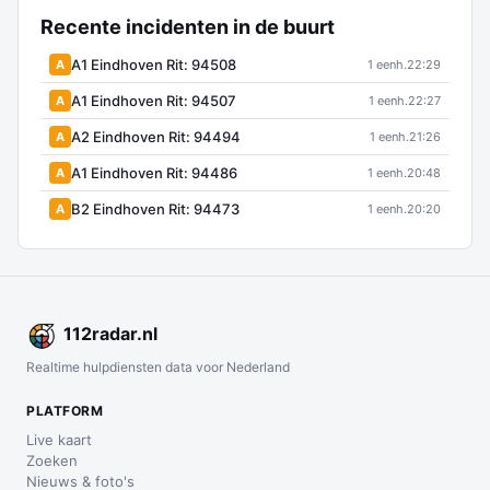
Recente incidenten in de buurt
A1 Eindhoven Rit: 94508
A
1 eenh.
22:29
A1 Eindhoven Rit: 94507
A
1 eenh.
22:27
A2 Eindhoven Rit: 94494
A
1 eenh.
21:26
A1 Eindhoven Rit: 94486
A
1 eenh.
20:48
B2 Eindhoven Rit: 94473
A
1 eenh.
20:20
112
radar
.nl
Realtime hulpdiensten data voor Nederland
PLATFORM
Live kaart
Zoeken
Nieuws & foto's