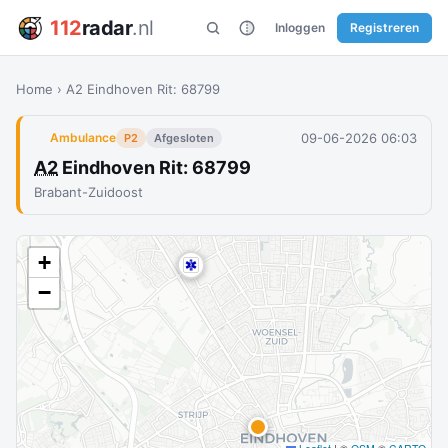
112
radar
.nl
Inloggen
Registreren
Home
›
A2 Eindhoven Rit: 68799
09-06-2026 06:03
Ambulance
P2
Afgesloten
A2
Eindhoven Rit: 68799
Brabant-Zuidoost
+
−