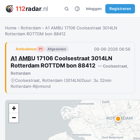
112
radar
.nl
Inloggen
Registreren
Home
›
Rotterdam
›
A1 AMBU 17106 Coolsestraat 3014LN
Rotterdam ROTTDM bon 88412
09-06-2026 06:56
Ambulance
P1
Afgesloten
A1
AMBU
17106 Coolsestraat 3014LN
Rotterdam ROTTDM bon 88412
— Coolsestraat,
Rotterdam
Coolsestraat, Rotterdam (3014LN)
Duur: 3u 32min
Rotterdam-Rijnmond
+
−