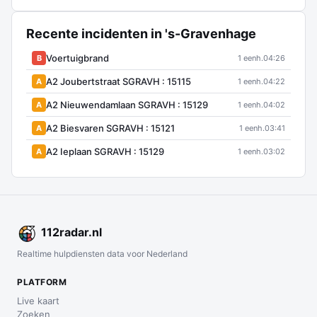
Recente incidenten in 's-Gravenhage
Voertuigbrand
B
1 eenh.
04:26
A2 Joubertstraat SGRAVH : 15115
A
1 eenh.
04:22
A2 Nieuwendamlaan SGRAVH : 15129
A
1 eenh.
04:02
A2 Biesvaren SGRAVH : 15121
A
1 eenh.
03:41
A2 Ieplaan SGRAVH : 15129
A
1 eenh.
03:02
112
radar
.nl
Realtime hulpdiensten data voor Nederland
PLATFORM
Live kaart
Zoeken