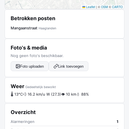
Leaflet
|
©
OSM
©
CARTO
Betrokken posten
Mangaanstraat
Haaglanden
Foto's & media
Nog geen foto's beschikbaar.
Foto uploaden
Link toevoegen
Weer
Gedeeltelijk bewolkt
🌡 13°C
💨 16.2 km/u W (27.3)
👁 10 km
💧 88%
Overzicht
Alarmeringen
1