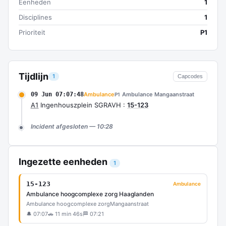
Eenheden
1
Disciplines
1
Prioriteit
P1
Tijdlijn
1
Capcodes
09 Jun 07:07:48
Ambulance
Ambulance Mangaanstraat
P1
A1
Ingenhouszplein SGRAVH :
15-123
Incident afgesloten — 10:28
Ingezette eenheden
1
15-123
Ambulance
Ambulance hoogcomplexe zorg Haaglanden
Ambulance hoogcomplexe zorg
Mangaanstraat
🔔 07:07
🚗 11 min 46s
🏁 07:21