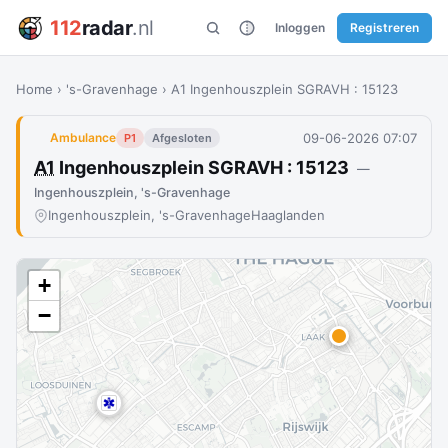
112
radar
.nl
Inloggen
Registreren
Home
›
's-Gravenhage
›
A1 Ingenhouszplein SGRAVH : 15123
09-06-2026 07:07
Ambulance
P1
Afgesloten
A1
Ingenhouszplein SGRAVH : 15123
—
Ingenhouszplein, 's-Gravenhage
Ingenhouszplein, 's-Gravenhage
Haaglanden
+
−