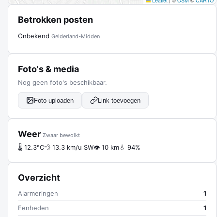
Leaflet
|
©
OSM
©
CARTO
Betrokken posten
Onbekend
Gelderland-Midden
Foto's & media
Nog geen foto's beschikbaar.
Foto uploaden
Link toevoegen
Weer
Zwaar bewolkt
🌡 12.3°C
💨 13.3 km/u SW
👁 10 km
💧 94%
Overzicht
Alarmeringen
1
Eenheden
1