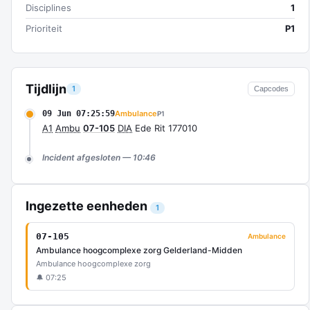
Disciplines
1
Prioriteit
P1
Tijdlijn
1
Capcodes
09 Jun 07:25:59
Ambulance
P1
A1
Ambu
07-105
DIA
Ede Rit 177010
Incident afgesloten — 10:46
Ingezette eenheden
1
07-105
Ambulance
Ambulance hoogcomplexe zorg Gelderland-Midden
Ambulance hoogcomplexe zorg
🔔 07:25