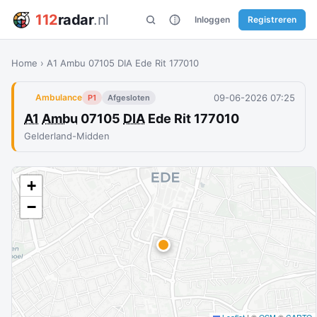
112
radar
.nl
Inloggen
Registreren
Home
›
A1 Ambu 07105 DIA Ede Rit 177010
09-06-2026 07:25
Ambulance
P1
Afgesloten
A1
Ambu
07105
DIA
Ede Rit 177010
Gelderland-Midden
+
−