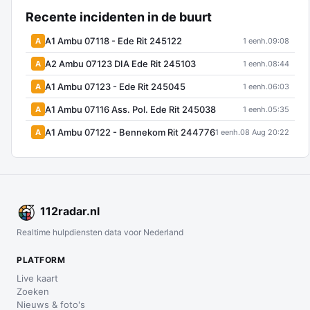
Recente incidenten in de buurt
A1 Ambu 07118 - Ede Rit 245122
A
1 eenh.
09:08
A2 Ambu 07123 DIA Ede Rit 245103
A
1 eenh.
08:44
A1 Ambu 07123 - Ede Rit 245045
A
1 eenh.
06:03
A1 Ambu 07116 Ass. Pol. Ede Rit 245038
A
1 eenh.
05:35
A1 Ambu 07122 - Bennekom Rit 244776
A
1 eenh.
08 Aug 20:22
112
radar
.nl
Realtime hulpdiensten data voor Nederland
PLATFORM
Live kaart
Zoeken
Nieuws & foto's