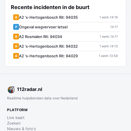
Recente incidenten in de buurt
A2 's-Hertogenbosch Rit: 94035
A
1 eenh.
14:19
Ongeval wegvervoer letsel
P
14:17
A2 Rosmalen Rit: 94034
A
1 eenh.
14:17
A2 's-Hertogenbosch Rit: 94032
A
1 eenh.
14:13
A2 's-Hertogenbosch Rit: 94029
A
1 eenh.
13:58
112
radar
.nl
Realtime hulpdiensten data voor Nederland
PLATFORM
Live kaart
Zoeken
Nieuws & foto's