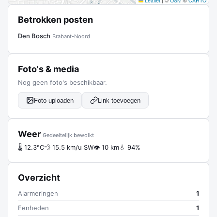
Leaflet
|
©
OSM
©
CARTO
Betrokken posten
Den Bosch
Brabant-Noord
Foto's & media
Nog geen foto's beschikbaar.
Foto uploaden
Link toevoegen
Weer
Gedeeltelijk bewolkt
🌡 12.3°C
💨 15.5 km/u SW
👁 10 km
💧 94%
Overzicht
Alarmeringen
1
Eenheden
1