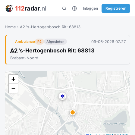
112
radar
.nl
Inloggen
Registreren
Home
›
A2 's-Hertogenbosch Rit: 68813
09-06-2026 07:27
Ambulance
P2
Afgesloten
A2
's-Hertogenbosch Rit: 68813
Brabant-Noord
+
−