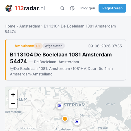
112
radar
.nl
Inloggen
Registreren
Home
›
Amsterdam
›
B1 13104 De Boelelaan 1081 Amsterdam
54474
09-06-2026 07:35
Ambulance
P2
Afgesloten
B1 13104 De Boelelaan 1081 Amsterdam
54474
— De Boelelaan, Amsterdam
De Boelelaan 1081, Amsterdam (1081HV)
Duur: 5u 1min
Amsterdam-Amstelland
+
−