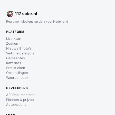
112
radar
.nl
Realtime hulpdiensten data voor Nederland
PLATFORM
Live kaart
Zoeken
Nieuws & foto's
Veiligheidsregio's
Gemeentes
Kazernes
Statistieken
Opschalingen
Woordenboek
DEVELOPERS
API Documentatie
Plannen & prijzen
Automations
MEER