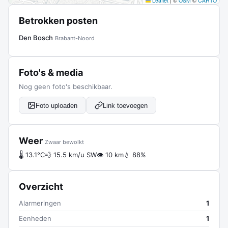
Leaflet
|
©
OSM
©
CARTO
Betrokken posten
Den Bosch
Brabant-Noord
Foto's & media
Nog geen foto's beschikbaar.
Foto uploaden
Link toevoegen
Weer
Zwaar bewolkt
🌡 13.1°C
💨 15.5 km/u SW
👁 10 km
💧 88%
Overzicht
Alarmeringen
1
Eenheden
1