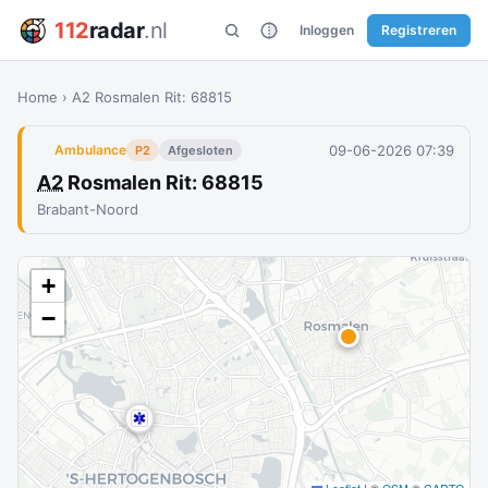
112
radar
.nl
Inloggen
Registreren
Home
›
A2 Rosmalen Rit: 68815
09-06-2026 07:39
Ambulance
P2
Afgesloten
A2
Rosmalen Rit: 68815
Brabant-Noord
+
−