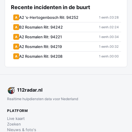
Recente incidenten in de buurt
A2 's-Hertogenbosch Rit: 94252
A
1 eenh.
03:28
B2 Rosmalen Rit: 94242
A
1 eenh.
02:24
A2 Rosmalen Rit: 94221
A
1 eenh.
00:34
A2 Rosmalen Rit: 94219
A
1 eenh.
00:32
A2 Rosmalen Rit: 94208
A
1 eenh.
00:00
112
radar
.nl
Realtime hulpdiensten data voor Nederland
PLATFORM
Live kaart
Zoeken
Nieuws & foto's