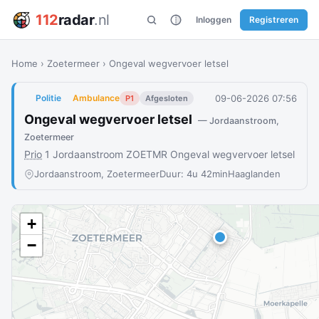
112
radar
.nl
Inloggen
Registreren
Home
›
Zoetermeer
›
Ongeval wegvervoer letsel
09-06-2026 07:56
Politie
Ambulance
P1
Afgesloten
Ongeval wegvervoer letsel
— Jordaanstroom,
Zoetermeer
Prio
1 Jordaanstroom ZOETMR Ongeval wegvervoer letsel
Jordaanstroom, Zoetermeer
Duur: 4u 42min
Haaglanden
+
−