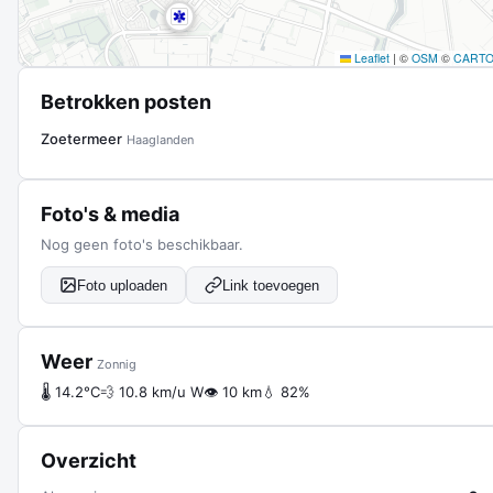
Leaflet
|
©
OSM
©
CART
Betrokken posten
Zoetermeer
Haaglanden
Foto's & media
Nog geen foto's beschikbaar.
Foto uploaden
Link toevoegen
Weer
Zonnig
🌡 14.2°C
💨 10.8 km/u W
👁 10 km
💧 82%
Overzicht