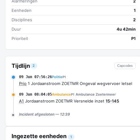
Alarmeringen
2
Eenheden
1
Disciplines
2
Duur
4u 42min
Prioriteit
P1
Tijdlijn
2
Capcodes
09 Jun 07:56:26
Politie
P1
Prio
1 Jordaanstroom ZOETMR Ongeval wegvervoer letsel
09 Jun 08:04:05
Ambulance
Ambulance Zoetermeer
P1
A1
Jordaanstroom ZOETMR Versnelde inzet
15-145
Incident afgesloten — 12:39
Ingezette eenheden
1