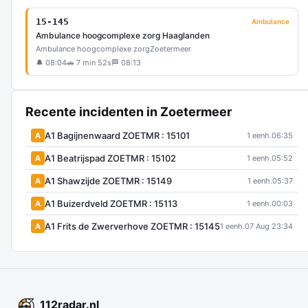
15-145
Ambulance
Ambulance hoogcomplexe zorg Haaglanden
Ambulance hoogcomplexe zorg
Zoetermeer
🔔 08:04
🚗 7 min 52s
🏁 08:13
Recente incidenten in Zoetermeer
A1 Bagijnenwaard ZOETMR : 15101
A
1 eenh.
06:35
A1 Beatrijspad ZOETMR : 15102
A
1 eenh.
05:52
A1 Shawzijde ZOETMR : 15149
A
1 eenh.
05:37
A1 Buizerdveld ZOETMR : 15113
A
1 eenh.
00:03
A1 Frits de Zwerverhove ZOETMR : 15145
A
1 eenh.
07 Aug 23:34
112
radar
.nl