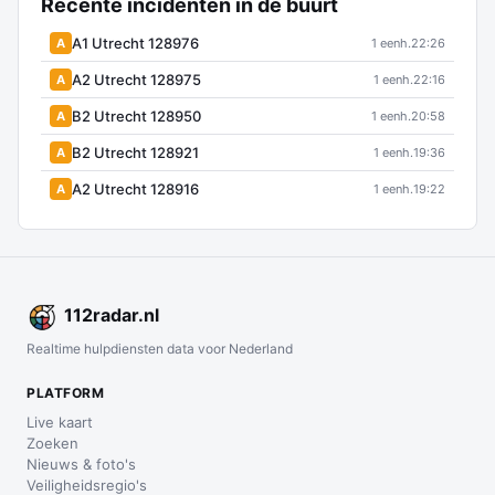
Recente incidenten in de buurt
A1 Utrecht 128976
A
1 eenh.
22:26
A2 Utrecht 128975
A
1 eenh.
22:16
B2 Utrecht 128950
A
1 eenh.
20:58
B2 Utrecht 128921
A
1 eenh.
19:36
A2 Utrecht 128916
A
1 eenh.
19:22
112
radar
.nl
Realtime hulpdiensten data voor Nederland
PLATFORM
Live kaart
Zoeken
Nieuws & foto's
Veiligheidsregio's