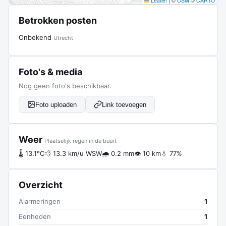
Leaflet
|
©
OSM
©
CARTO
Betrokken posten
Onbekend
Utrecht
Foto's & media
Nog geen foto's beschikbaar.
Foto uploaden
Link toevoegen
Weer
Plaatselijk regen in de buurt
🌡 13.1°C
💨 13.3 km/u WSW
🌧 0.2 mm
👁 10 km
💧 77%
Overzicht
Alarmeringen
1
Eenheden
1