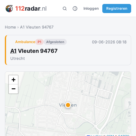
112
radar
.nl
Inloggen
Registreren
Home
›
A1 Vleuten 94767
09-06-2026 08:18
Ambulance
P1
Afgesloten
A1
Vleuten 94767
Utrecht
+
−