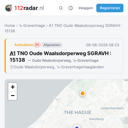
112
radar
.nl
Inloggen
Registreren
Home
›
's-Gravenhage
›
A1 TNO Oude Waalsdorperweg SGRAVH :
15138
09-06-2026 08:23
Ambulance
P1
Afgesloten
A1
TNO Oude Waalsdorperweg SGRAVH :
15138
— Oude Waalsdorperweg, 's-Gravenhage
Oude Waalsdorperweg, 's-Gravenhage
Haaglanden
+
−