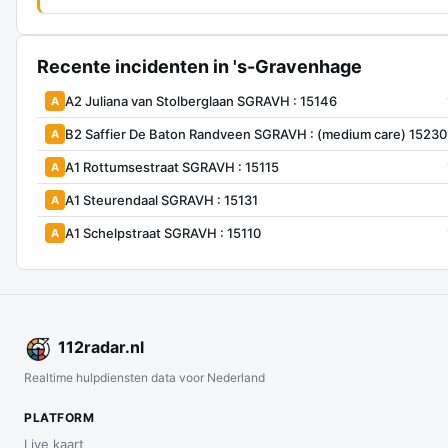
Recente incidenten in 's-Gravenhage
A2 Juliana van Stolberglaan SGRAVH : 15146
A
B2 Saffier De Baton Randveen SGRAVH : (medium care) 15230
A
A1 Rottumsestraat SGRAVH : 15115
A
A1 Steurendaal SGRAVH : 15131
A
A1 Schelpstraat SGRAVH : 15110
A
112
radar
.nl
Realtime hulpdiensten data voor Nederland
PLATFORM
Live kaart