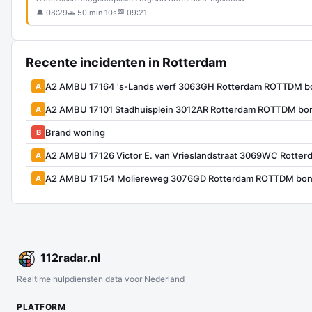
🔔 08:29
🚗 50 min 10s
🏁 09:21
Recente incidenten in Rotterdam
A2 AMBU 17164 's-Lands werf 3063GH Rotterdam ROTTDM b
A
A2 AMBU 17101 Stadhuisplein 3012AR Rotterdam ROTTDM bo
A
Brand woning
B
A2 AMBU 17126 Victor E. van Vrieslandstraat 3069WC Rott
A
A2 AMBU 17154 Moliereweg 3076GD Rotterdam ROTTDM bon
A
112
radar
.nl
Realtime hulpdiensten data voor Nederland
PLATFORM