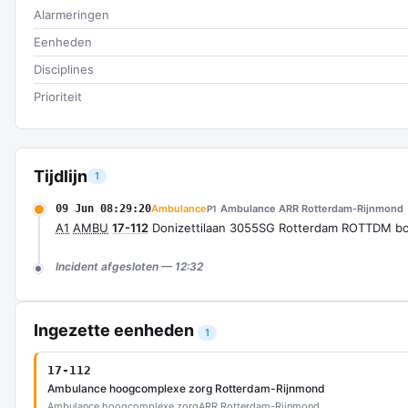
Alarmeringen
Eenheden
Disciplines
Prioriteit
Tijdlijn
1
09 Jun 08:29:20
Ambulance
Ambulance ARR Rotterdam-Rijnmond
P1
A1
AMBU
17-112
Donizettilaan 3055SG Rotterdam ROTTDM b
Incident afgesloten — 12:32
Ingezette eenheden
1
17-112
Ambulance hoogcomplexe zorg Rotterdam-Rijnmond
Ambulance hoogcomplexe zorg
ARR Rotterdam-Rijnmond