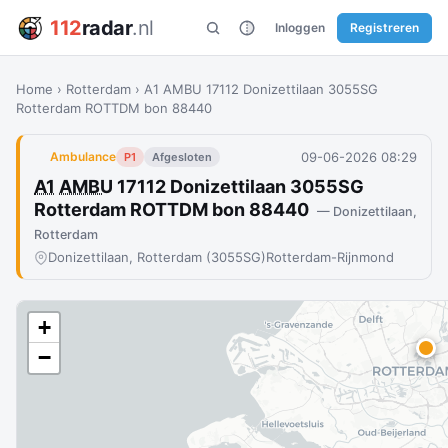
112
radar
.nl
Inloggen
Registreren
Home
›
Rotterdam
›
A1 AMBU 17112 Donizettilaan 3055SG
Rotterdam ROTTDM bon 88440
09-06-2026 08:29
Ambulance
P1
Afgesloten
A1
AMBU
17112 Donizettilaan 3055SG
Rotterdam ROTTDM bon 88440
— Donizettilaan,
Rotterdam
Donizettilaan, Rotterdam (3055SG)
Rotterdam-Rijnmond
+
−