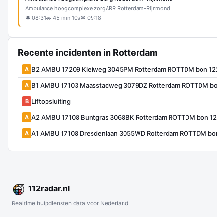
Ambulance hoogcomplexe zorg
ARR Rotterdam-Rijnmond
🔔 08:31
🚗 45 min 10s
🏁 09:18
Recente incidenten in Rotterdam
B2 AMBU 17209 Kleiweg 3045PM Rotterdam ROTTDM bon 12
A
B1 AMBU 17103 Maasstadweg 3079DZ Rotterdam ROTTDM bo
A
Liftopsluiting
B
A2 AMBU 17108 Buntgras 3068BK Rotterdam ROTTDM bon 12
A
A1 AMBU 17108 Dresdenlaan 3055WD Rotterdam ROTTDM bo
A
112
radar
.nl
Realtime hulpdiensten data voor Nederland