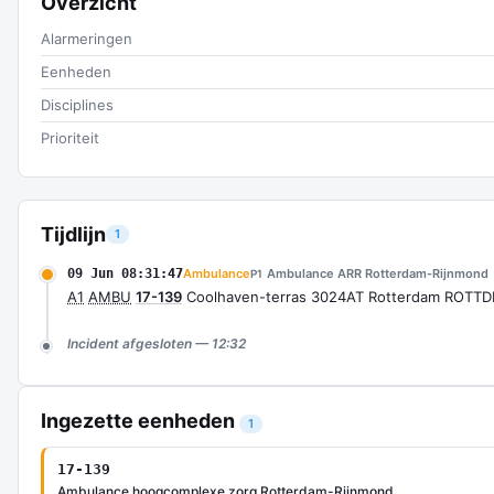
Overzicht
Alarmeringen
Eenheden
Disciplines
Prioriteit
Tijdlijn
1
09 Jun 08:31:47
Ambulance
Ambulance ARR Rotterdam-Rijnmond
P1
A1
AMBU
17-139
Coolhaven-terras 3024AT Rotterdam ROTT
Incident afgesloten — 12:32
Ingezette eenheden
1
17-139
Ambulance hoogcomplexe zorg Rotterdam-Rijnmond