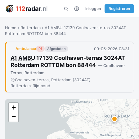
112
radar
.nl
Inloggen
Registreren
Home
›
Rotterdam
›
A1 AMBU 17139 Coolhaven-terras 3024AT
Rotterdam ROTTDM bon 88444
09-06-2026 08:31
Ambulance
P1
Afgesloten
A1
AMBU
17139 Coolhaven-terras 3024AT
Rotterdam ROTTDM bon 88444
— Coolhaven-
Terras, Rotterdam
Coolhaven-terras, Rotterdam (3024AT)
Rotterdam-Rijnmond
+
−