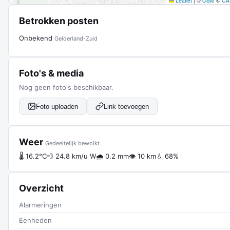
Leaflet
|
©
OSM
©
CA
Betrokken posten
Onbekend
Gelderland-Zuid
Foto's & media
Nog geen foto's beschikbaar.
Foto uploaden
Link toevoegen
Weer
Gedeeltelijk bewolkt
🌡 16.2°C
💨 24.8 km/u W
🌧 0.2 mm
👁 10 km
💧 68%
Overzicht
Alarmeringen
Eenheden