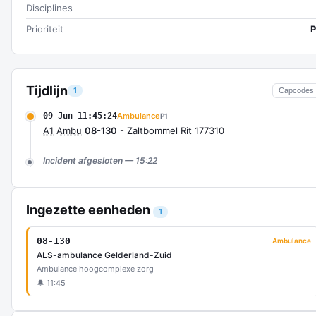
Disciplines
Prioriteit
P
Tijdlijn
1
Capcodes
09 Jun 11:45:24
Ambulance
P1
A1
Ambu
08-130
- Zaltbommel Rit 177310
Incident afgesloten — 15:22
Ingezette eenheden
1
08-130
Ambulance
ALS-ambulance Gelderland-Zuid
Ambulance hoogcomplexe zorg
🔔 11:45