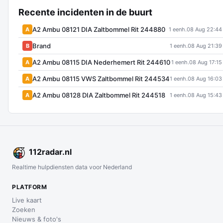
Recente incidenten in de buurt
A2 Ambu 08121 DIA Zaltbommel Rit 244880
A
1 eenh.
08 Aug 22:44
Brand
B
1 eenh.
08 Aug 21:39
A2 Ambu 08115 DIA Nederhemert Rit 244610
A
1 eenh.
08 Aug 17:15
A2 Ambu 08115 VWS Zaltbommel Rit 244534
A
1 eenh.
08 Aug 16:03
A2 Ambu 08128 DIA Zaltbommel Rit 244518
A
1 eenh.
08 Aug 15:43
112
radar
.nl
Realtime hulpdiensten data voor Nederland
PLATFORM
Live kaart
Zoeken
Nieuws & foto's