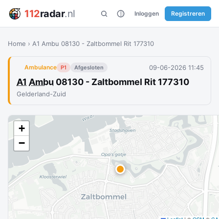
112
radar
.nl
Inloggen
Registreren
Home
›
A1 Ambu 08130 - Zaltbommel Rit 177310
09-06-2026 11:45
Ambulance
P1
Afgesloten
A1
Ambu
08130 - Zaltbommel Rit 177310
Gelderland-Zuid
+
−