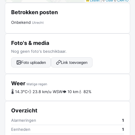
Leaflet
|
©
OSM
©
CARTO
Betrokken posten
Onbekend
Utrecht
Foto's & media
Nog geen foto's beschikbaar.
Foto uploaden
Link toevoegen
Weer
Matige regen
🌡 14.3°C
💨 23.8 km/u WSW
👁 10 km
💧 82%
Overzicht
Alarmeringen
1
Eenheden
1