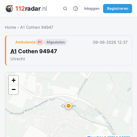
112
radar
.nl
Inloggen
Registreren
Home
›
A1 Cothen 94947
09-06-2026 12:37
Ambulance
P1
Afgesloten
A1
Cothen 94947
Utrecht
+
−