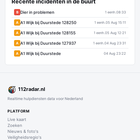
Recente incidenten in de buurt
Dier in problemen
B
1 eenh.
08:33
A1 Wijk bij Duurstede 128250
A
1 eenh.
05 Aug 15:11
A1 Wijk bij Duurstede 128155
A
1 eenh.
05 Aug 12:21
A1 Wijk bij Duurstede 127937
A
1 eenh.
04 Aug 23:31
A1 Wijk bij Duurstede
A
04 Aug 23:22
112
radar
.nl
Realtime hulpdiensten data voor Nederland
PLATFORM
Live kaart
Zoeken
Nieuws & foto's
Veiligheidsregio's