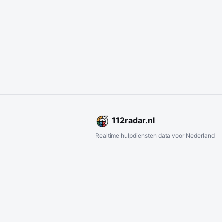
112
radar
.nl
Realtime hulpdiensten data voor Nederland