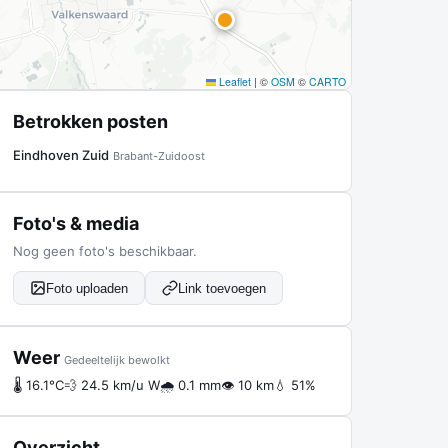
Leaflet
|
©
OSM
©
CARTO
Betrokken posten
Eindhoven Zuid
Brabant-Zuidoost
Foto's & media
Nog geen foto's beschikbaar.
Foto uploaden
Link toevoegen
Weer
Gedeeltelijk bewolkt
🌡 16.1°C
💨 24.5 km/u W
🌧 0.1 mm
👁 10 km
💧 51%
Overzicht