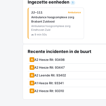
Ingezette eenheden
1
22-111
Ambulance
Ambulance hoogcomplexe zorg
Brabant Zuidoost
Ambulance hoogcomplexe zorg
Eindhoven Zuid
🚗 9 min 50s
Recente incidenten in de buurt
A2 Heeze Rit: 93498
A
A2 Heeze Rit: 93447
A
A2 Leende Rit: 93402
A
A1 Heeze Rit: 93341
A
A2 Heeze Rit: 93310
A