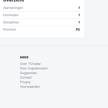
Alarmeringen
1
Eenheden
1
Disciplines
1
Prioriteit
P2
MEER
Over 112radar
Voor hulpdiensten
Suggesties
Contact
Privacy
Voorwaarden