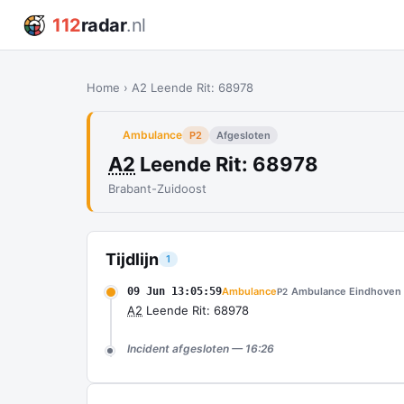
112
radar
.nl
Home
›
A2 Leende Rit: 68978
Ambulance
P2
Afgesloten
A2
Leende Rit: 68978
Brabant-Zuidoost
Tijdlijn
1
09 Jun 13:05:59
Ambulance
Ambulance Eindhoven 
P2
A2
Leende Rit: 68978
Incident afgesloten — 16:26