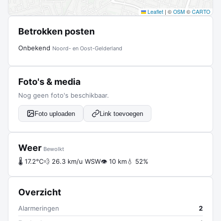
Leaflet
|
©
OSM
©
CARTO
Betrokken posten
Onbekend
Noord- en Oost-Gelderland
Foto's & media
Nog geen foto's beschikbaar.
Foto uploaden
Link toevoegen
Weer
Bewolkt
🌡 17.2°C
💨 26.3 km/u WSW
👁 10 km
💧 52%
Overzicht
Alarmeringen
2