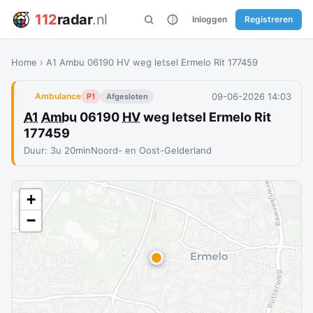
112
radar
.nl
Inloggen
Registreren
Home
›
A1 Ambu 06190 HV weg letsel Ermelo Rit 177459
09-06-2026 14:03
Ambulance
P1
Afgesloten
A1
Ambu
06190
HV
weg letsel Ermelo Rit
177459
Duur: 3u 20min
Noord- en Oost-Gelderland
+
−