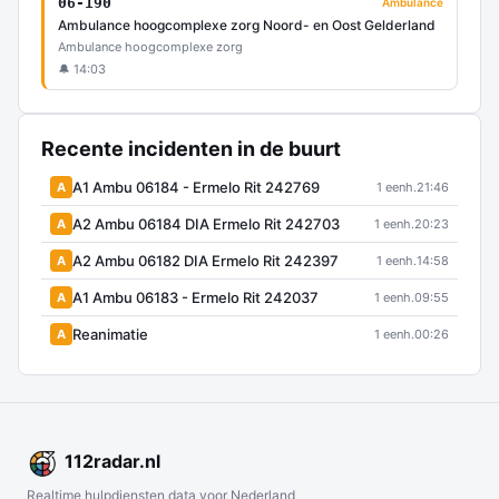
06-190
Ambulance
Ambulance hoogcomplexe zorg Noord- en Oost Gelderland
Ambulance hoogcomplexe zorg
🔔 14:03
Recente incidenten in de buurt
A1 Ambu 06184 - Ermelo Rit 242769
A
1 eenh.
21:46
A2 Ambu 06184 DIA Ermelo Rit 242703
A
1 eenh.
20:23
A2 Ambu 06182 DIA Ermelo Rit 242397
A
1 eenh.
14:58
A1 Ambu 06183 - Ermelo Rit 242037
A
1 eenh.
09:55
Reanimatie
A
1 eenh.
00:26
112
radar
.nl
Realtime hulpdiensten data voor Nederland