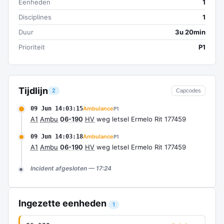
Eenheden
1
Disciplines
1
Duur
3u 20min
Prioriteit
P1
Tijdlijn
2
Capcodes
09 Jun 14:03:15
Ambulance
P1
A1
Ambu
06-190
HV
weg letsel Ermelo Rit 177459
09 Jun 14:03:18
Ambulance
P1
A1
Ambu
06-190
HV
weg letsel Ermelo Rit 177459
Incident afgesloten — 17:24
Ingezette eenheden
1