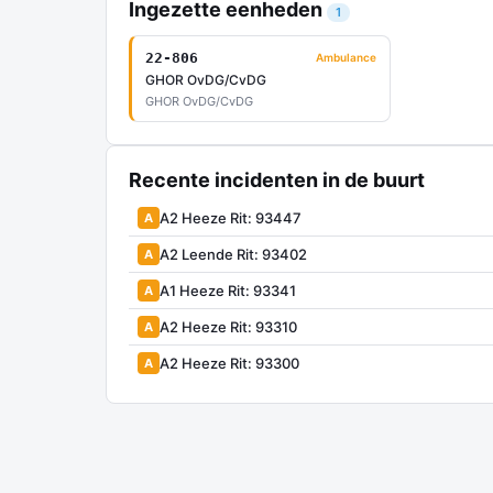
Ingezette eenheden
1
22-806
Ambulance
GHOR OvDG/CvDG
GHOR OvDG/CvDG
Recente incidenten in de buurt
A2 Heeze Rit: 93447
A
A2 Leende Rit: 93402
A
A1 Heeze Rit: 93341
A
A2 Heeze Rit: 93310
A
A2 Heeze Rit: 93300
A