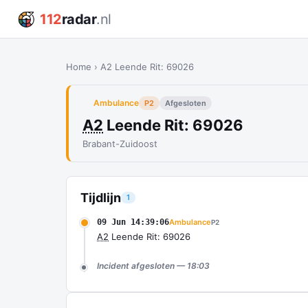
112
radar
.nl
Home
›
A2 Leende Rit: 69026
Ambulance
P2
Afgesloten
A2
Leende Rit: 69026
Brabant-Zuidoost
Tijdlijn
1
09 Jun 14:39:06
Ambulance
P2
A2
Leende Rit: 69026
Incident afgesloten — 18:03