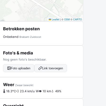
Leaflet
|
©
OSM
©
CARTO
Betrokken posten
Onbekend
Brabant-Zuidoost
Foto's & media
Nog geen foto's beschikbaar.
Foto uploaden
Link toevoegen
Weer
Zwaar bewolkt
🌡 18.3°C
💨 23.4 km/u W
👁 10 km
💧 49%
Overzicht